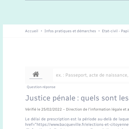
Travaux - Autorisation d’occupation
Enfants – Jeunes
de l’espace public
Recensement
Présentation de la commune
Accueil
Infos pratiques et démarches
Etat-civil - Pap
Loisirs
Organisation d’événement
Transports
Question-réponse
Justice pénale : quels sont les
Vérifié le 25/02/2022 – Direction de l'information légale et 
Le délai de prescription est la période au-delà de laquel
href="https://www.bacqueville.fr/elections-et-citoyenn