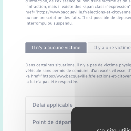
d'infraction, de l'existence ou non d'une victime et de
l'infraction, mais il existe des <span class="expressio
href="https://www.bacqueville.fr/elections-et-citoyenne
ou non prescription des faits. Il est possible de dépose
interrompu ou suspendu.
Il n'y a aucune victime
Il y a une victim
Dans certaines situations, il n'y a pas de victime physi
véhicule sans permis de conduire, d'un excès vitesse, d
<a href="https://www.bacqueville.fr/elections-et-cito
la loi n'a pas été respectée.
Délai applicable
Point de départ du délai
Ce site util