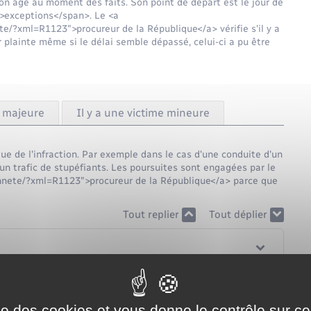
 son âge au moment des faits. Son point de départ est le jour de
n">exceptions</span>. Le <a
te/?xml=R1123">procureur de la République</a> vérifie s'il y a
r plainte même si le délai semble dépassé, celui-ci a pu être
e majeure
Il y a une victime mineure
que de l'infraction. Par exemple dans le cas d'une conduite d'un
'un trafic de stupéfiants. Les poursuites sont engagées par le
yennete/?xml=R1123">procureur de la République</a> parce que
Tout replier
Tout déplier
ise des cookies et vous donne le contrôle sur 