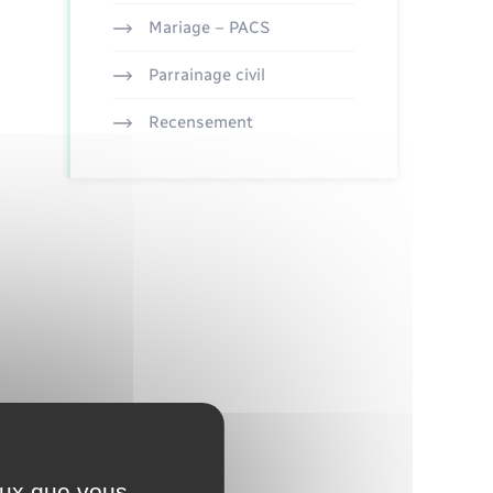
Mariage – PACS
Parrainage civil
Recensement
ceux que vous