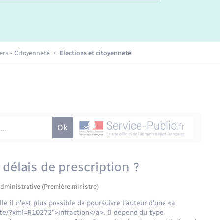
Etat-civil - Papiers -
Citoyenneté
Publications
iers - Citoyenneté
Elections et citoyenneté
Nouvel habitant
Sécurité - Prévention
Voirie et espace public
 délais de prescription ?
administrative (Première ministre)
le il n'est plus possible de poursuivre l'auteur d'une <a
ete/?xml=R10272">infraction</a>. Il dépend du type