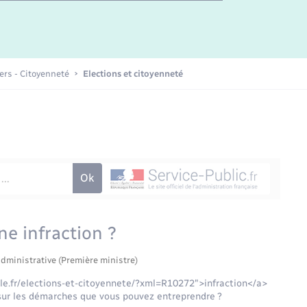
Etat-civil - Papiers -
Citoyenneté
Publications
iers - Citoyenneté
Elections et citoyenneté
Nouvel habitant
Sécurité - Prévention
Voirie et espace public
ne infraction ?
administrative (Première ministre)
lle.fr/elections-et-citoyennete/?xml=R10272">infraction</a>
 sur les démarches que vous pouvez entreprendre ?