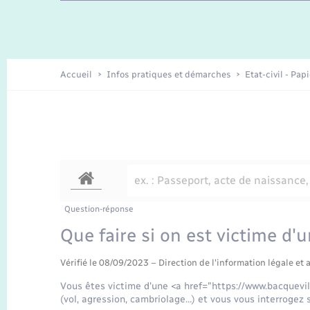
Travaux - Autorisation d’occupation
Enfants – Jeunes
de l’espace public
Recensement
Présentation de la commune
Accueil
Infos pratiques et démarches
Etat-civil - Pap
Loisirs
Organisation d’événement
Transports
Question-réponse
Que faire si on est victime d'u
Vérifié le 08/09/2023 – Direction de l'information légale et 
Vous êtes victime d'une <a href="https://www.bacquevi
(vol, agression, cambriolage…) et vous vous interrogez