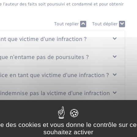
 l'auteur des faits soit poursuivi et condamné et pour obtenir
Tout replier
Tout déplier
t que victime d'une infraction ?
ique n'entame pas de poursuites ?
ce en tant que victime d'une infraction ?
indemnise pas la victime d'une infraction ?
marches en tant que victime d'une infraction ?
ise des cookies et vous donne le contrôle sur 
souhaitez activer