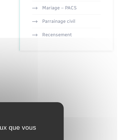
Mariage – PACS
Parrainage civil
Recensement
ceux que vous