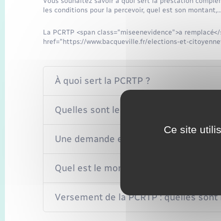
Vous souhaitez savoir à quoi sert la prestation complé
les conditions pour la percevoir, quel est son montant,
La PCRTP <span class="miseenevidence">a remplacé</s
href="https://www.bacqueville.fr/elections-et-citoyen
À quoi sert la PCRTP ?
Quelles sont les conditions d'attribut
Ce site util
Une demande est-elle à faire pour bén
Quel est le montant de la PCRTP ?
Versement de la PCRTP : quelles sont 