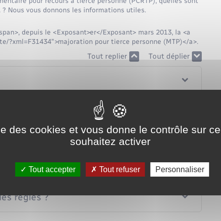
mentaire pour recours à tierce personne (PCRTP), quelles sont
… ? Nous vous donnons les informations utiles.
pan>, depuis le <Exposant>er</Exposant> mars 2013, la <a
nete/?xml=F31434">majoration pour tierce personne (MTP)</a>.
Tout replier
Tout déplier
ion de la PCRTP ?
ise des cookies et vous donne le contrôle sur 
éficier de la PCRTP ?
souhaitez activer
Tout accepter
Tout refuser
Personnaliser
les règles ?