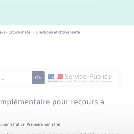
Etat-civil - Papiers -
Citoyenneté
Publications
iers - Citoyenneté
Elections et citoyenneté
Nouvel habitant
Sécurité - Prévention
Voirie et espace public
complémentaire pour recours à
administrative (Première ministre)