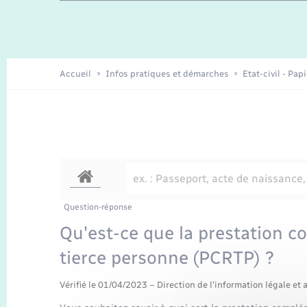
Travaux - Autorisation d’occupation
Enfants – Jeunes
de l’espace public
Recensement
Présentation de la commune
Accueil
Infos pratiques et démarches
Etat-civil - Pap
Loisirs
Organisation d’événement
Transports
Question-réponse
Qu'est-ce que la prestation 
tierce personne (PCRTP) ?
Vérifié le 01/04/2023 – Direction de l'information légale et 