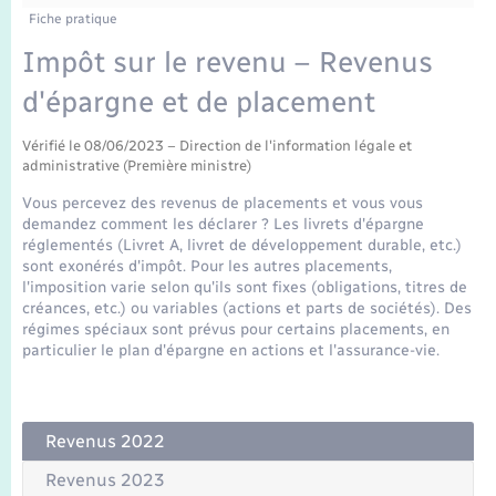
Enfants – Jeunes
Tourisme
Travaux - Autorisation d’occupation de l’espace
Fiche pratique
public
Transports scolaires
Impôt sur le revenu – Revenus
Mariage – PACS
Compétences
Etat-civil - Papiers - Citoyenneté
d'épargne et de placement
Parrainage civil
Plan interactif
Logement - Urbanisme
Vérifié le 08/06/2023 – Direction de l'information légale et
administrative (Première ministre)
Recensement
Présentation de la commune
Loisirs
Vous percevez des revenus de placements et vous vous
demandez comment les déclarer ? Les livrets d'épargne
Publications
réglementés (Livret A, livret de développement durable, etc.)
Nouvel habitant
sont exonérés d'impôt. Pour les autres placements,
l'imposition varie selon qu'ils sont fixes (obligations, titres de
La Communauté de communes
créances, etc.) ou variables (actions et parts de sociétés). Des
Numérique
régimes spéciaux sont prévus pour certains placements, en
particulier le plan d'épargne en actions et l'assurance-vie.
Organisation d’événement
Sécurité - Prévention
Revenus 2022
Revenus 2023