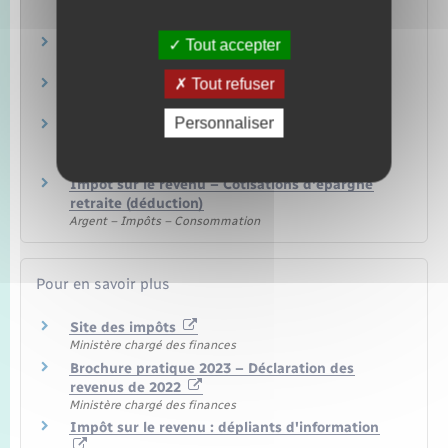
crédits d'impôt
Argent – Impôts – Consommation
Livrets, plans et comptes d'épargne
Tout accepter
Argent – Impôts – Consommation
Tout refuser
Assurance vie
Argent – Impôts – Consommation
Personnaliser
Épargne salariale, participation et
intéressement
Argent – Impôts – Consommation
Impôt sur le revenu – Cotisations d'épargne
retraite (déduction)
Argent – Impôts – Consommation
Pour en savoir plus
Site des impôts
Ministère chargé des finances
Brochure pratique 2023 – Déclaration des
revenus de 2022
Ministère chargé des finances
Impôt sur le revenu : dépliants d'information