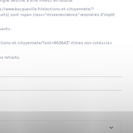
rgne destiné à être investi en bourse.
s://www.bacqueville.fr/elections-et-citoyennete/?
duits) sont <span class="miseenevidence">exonérés d'impôt
vants :
ections-et-citoyennete/?xml=R63643">titres non cotés</a>
s retraits.