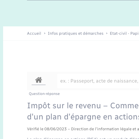
Travaux - Autorisation d’occupation
Enfants – Jeunes
de l’espace public
Recensement
Présentation de la commune
Accueil
Infos pratiques et démarches
Etat-civil - Pap
Loisirs
Organisation d’événement
Transports
Question-réponse
Impôt sur le revenu – Comme
d'un plan d'épargne en action
Vérifié le 08/06/2023 – Direction de l'information légale et 