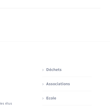
Déchets
Associations
Ecole
es élus