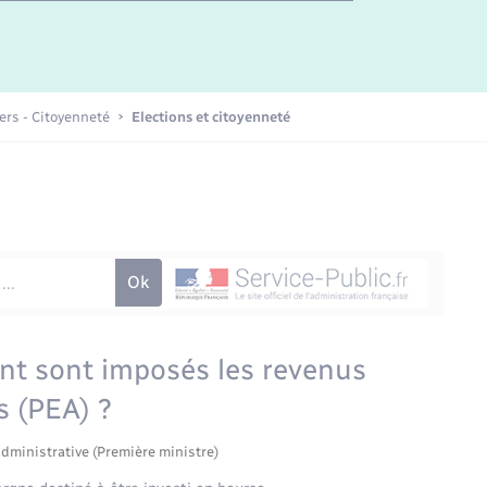
Etat-civil - Papiers -
Citoyenneté
Publications
iers - Citoyenneté
Elections et citoyenneté
Nouvel habitant
Sécurité - Prévention
Voirie et espace public
nt sont imposés les revenus
s (PEA) ?
administrative (Première ministre)