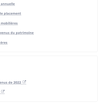
 annuelle
 de placement
 mobilières
evenus du patrimoine
gères
venus de 2022
n