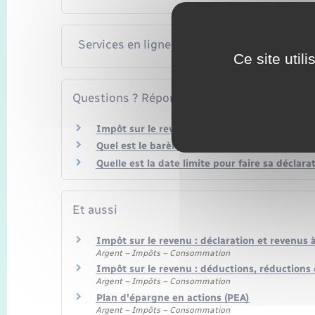
Services en ligne et formulaires
Ce site util
Questions ? Réponses !
Impôt sur le revenu – Qui est imposable ?
Quel est le barème de l'impôt sur le revenu ?
Quelle est la date limite pour faire sa déclara
Et aussi
Impôt sur le revenu : déclaration et revenus 
Argent – Impôts – Consommation
Impôt sur le revenu : déductions, réductions 
Argent – Impôts – Consommation
Plan d'épargne en actions (PEA)
Argent – Impôts – Consommation