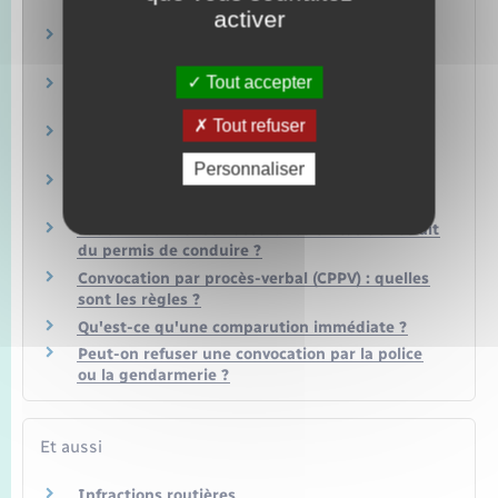
connaître son nombre de points ?
activer
Permis de conduire à points : comment faire
une réclamation ?
Tout accepter
Qui doit conduire avec un éthylotest
antidémarrage (EAD) ?
Tout refuser
Permis de conduire : comment passer le code
(épreuve théorique commune ou ETG) ?
Personnaliser
Un salarié peut-il être licencié à cause du
retrait de son permis de conduire ?
Faut-il informer son assurance en cas de retrait
du permis de conduire ?
Convocation par procès-verbal (CPPV) : quelles
sont les règles ?
Qu'est-ce qu'une comparution immédiate ?
Peut-on refuser une convocation par la police
ou la gendarmerie ?
Et aussi
Infractions routières