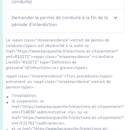
conduite)
Demander le permis de conduire à la fin de la
période d'interdiction
Le <span class="miseenevidence">retrait de permis de
conduire</span> est déclenché à la suite <a
href="https://www.bacqueville.fr/elections-et-citoyennete/?
xml=R10272"><span class="miseenevidence"><LienIntra
LienID="R10272" type="Définition de
glossaire">d'infractions</a> graves</span>.
<span class="miseenevidence">Trois procédures</span>
entraînent un <span class="miseenevidence">retrait de
permis</span> :
l'invalidation,
la suspension, <a
href="https://www.bacqueville.fr/elections-et-citoyennete/?
xml=F14836">administrative </a>, ou <a
href="https://www.bacqueville.fr/elections-et-citoyennete/?
xml=F21761">judiciaire</a>,
et <a href="https://www.bacqueville.fr/elections-et-