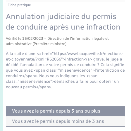
Enfants – Jeunes
Tourisme
Travaux - Autorisation d’occupation de l’espace
Fiche pratique
public
Transports scolaires
Annulation judiciaire du permis
Mariage – PACS
Compétences
Etat-civil - Papiers - Citoyenneté
de conduire après une infraction
Parrainage civil
Plan interactif
Logement - Urbanisme
Vérifié le 15/02/2023 – Direction de l'information légale et
administrative (Première ministre)
Recensement
Présentation de la commune
Loisirs
À la suite d'une <a href="https://www.bacqueville.fr/elections-
et-citoyennete/?xml=R52056">infraction</a> grave, le juge a
Publications
décidé l'annulation de votre permis de conduire ? Cela signifie
Nouvel habitant
que vous avez <span class="miseenevidence">l'interdiction de
conduire</span>. Nous vous indiquons les <span
La Communauté de communes
class="miseenevidence">démarches à faire pour obtenir un
Numérique
nouveau permis</span>.
Organisation d’événement
Vous avez le permis depuis 3 ans ou plus
Sécurité - Prévention
Vous avez le permis depuis moins de 3 ans