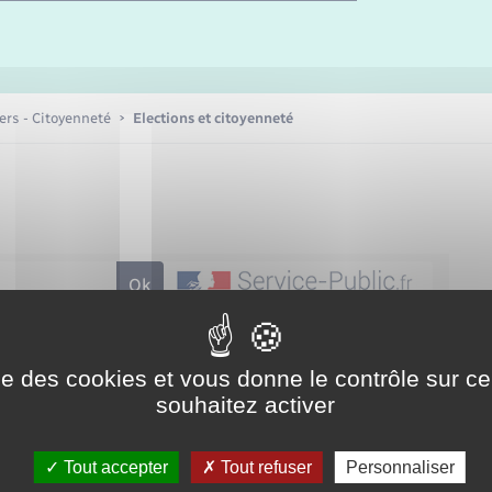
Etat-civil - Papiers -
Citoyenneté
Publications
iers - Citoyenneté
Elections et citoyenneté
Nouvel habitant
Sécurité - Prévention
Voirie et espace public
ise des cookies et vous donne le contrôle sur 
souhaitez activer
Tout accepter
Tout refuser
Personnaliser