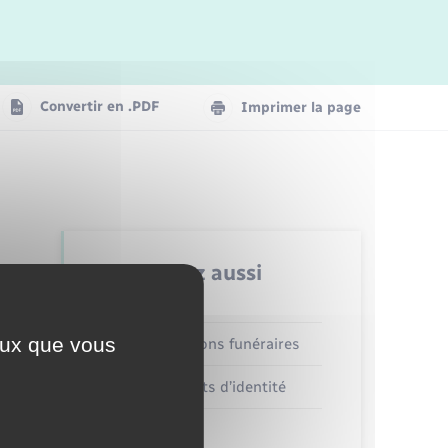
Logement - Urbanisme
La Communauté de communes
Convertir en .PDF
Imprimer la page
Numérique
Seniors
Retrouvez aussi
ceux que vous
Concessions funéraires
Documents d’identité
Etat civil