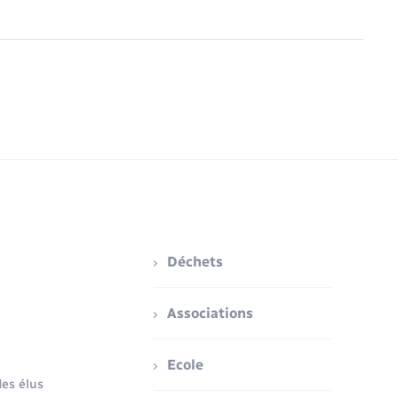
Déchets
Associations
Ecole
es élus