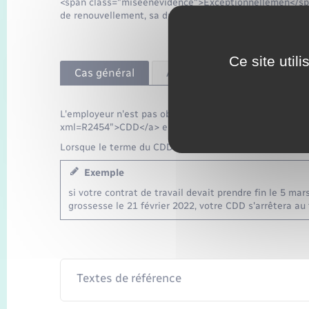
<span class="miseenevidence">Exceptionnellemen</span
de renouvellement, sa durée peut être prolongée.
Ce site util
Cas général
Accident de travail ou malad
L'employeur n'est pas obligé de prolonger la durée du <
xml=R2454">CDD</a> en raison d'une maladie ou en ca
Lorsque le terme du CDD intervient pendant l'arrêt de tr
Exemple
si votre contrat de travail devait prendre fin le 5 m
grossesse le 21 février 2022, votre CDD s'arrêtera au 
Textes de référence