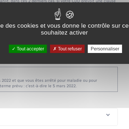
>t, dans ces 2 derniers cas, si votre CDD prévoit une clause
ise des cookies et vous donne le contrôle sur 
ie professionnelle
souhaitez activer
a href="https://www.bacqueville.fr/elections-et-citoyennete/?
Tout accepter
Tout refuser
Personnaliser
s de grossesse.
avail, le contrat prend fin à la date initialement prévue.
ars 2022 et que vous êtes arrêté pour maladie ou pour
terme prévu : c'est-à-dire le 5 mars 2022.