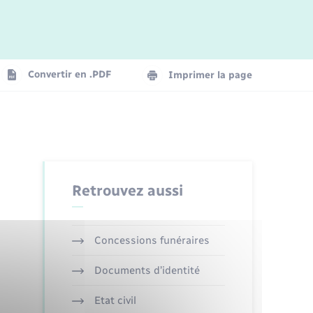
Logement - Urbanisme
La Communauté de communes
Convertir en .PDF
Imprimer la page
Numérique
Seniors
Retrouvez aussi
Concessions funéraires
Documents d’identité
Etat civil