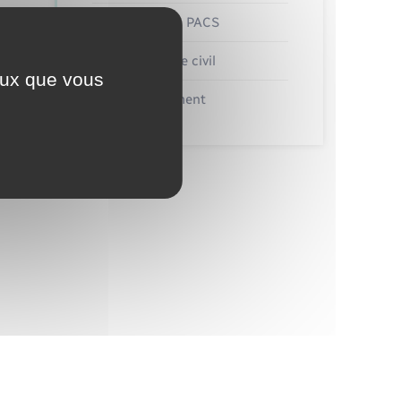
Mariage – PACS
Parrainage civil
ceux que vous
Recensement