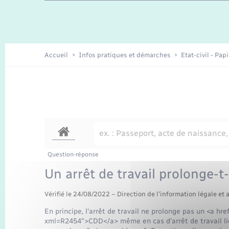
Travaux - Autorisation d’occupation
Enfants – Jeunes
de l’espace public
Recensement
Présentation de la commune
Accueil
Infos pratiques et démarches
Etat-civil - Pap
Loisirs
Organisation d’événement
Transports
Question-réponse
Un arrêt de travail prolonge-t
Vérifié le 24/08/2022 – Direction de l'information légale et 
En principe, l'arrêt de travail ne prolonge pas un <a hr
xml=R2454">CDD</a> même en cas d'arrêt de travail lié 