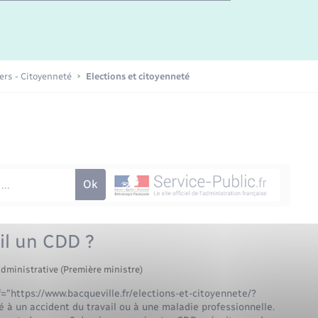
Etat-civil - Papiers -
Citoyenneté
Publications
iers - Citoyenneté
Elections et citoyenneté
Nouvel habitant
Sécurité - Prévention
Voirie et espace public
-il un CDD ?
administrative (Première ministre)
ef="https://www.bacqueville.fr/elections-et-citoyennete/?
à un accident du travail ou à une maladie professionnelle.