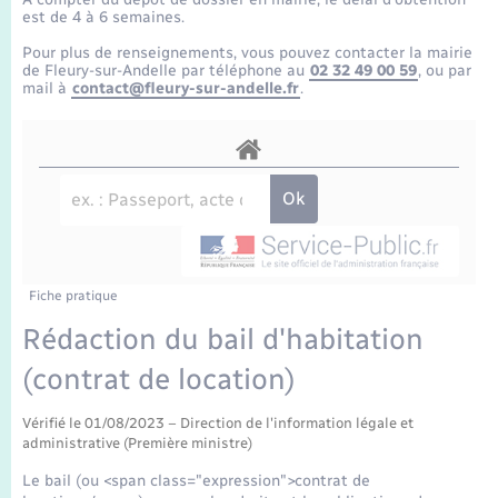
Enfants – Jeunes
Tourisme
Travaux - Autorisation d’occupation de l’espace
est de 4 à 6 semaines.
public
Transports scolaires
Pour plus de renseignements, vous pouvez contacter la mairie
Mariage – PACS
Compétences
Etat-civil - Papiers - Citoyenneté
de Fleury-sur-Andelle par téléphone au
02 32 49 00 59
, ou par
mail à
contact@fleury-sur-andelle.fr
.
Parrainage civil
Plan interactif
Logement - Urbanisme
Recensement
Présentation de la commune
Loisirs
Publications
Nouvel habitant
La Communauté de communes
Fiche pratique
Numérique
Rédaction du bail d'habitation
(contrat de location)
Organisation d’événement
Vérifié le 01/08/2023 – Direction de l'information légale et
Sécurité - Prévention
administrative (Première ministre)
Le bail (ou <span class="expression">contrat de