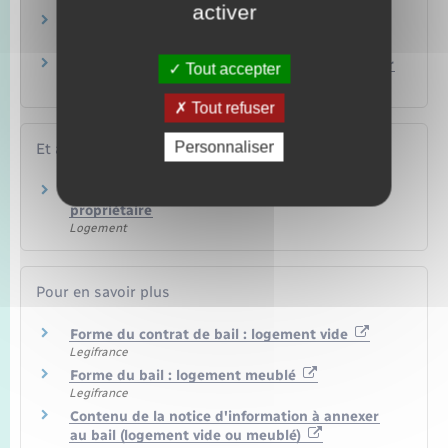
activer
En quoi consiste l'encadrement des loyers à
respecter en zone tendue ?
Quels sont les diagnostics immobiliers à fournir
Tout accepter
en cas de mise en location ?
Tout refuser
Personnaliser
Et aussi
Location immobilière : documents remis par le
propriétaire
Logement
Pour en savoir plus
Forme du contrat de bail : logement vide
Legifrance
Forme du bail : logement meublé
Legifrance
Contenu de la notice d'information à annexer
au bail (logement vide ou meublé)