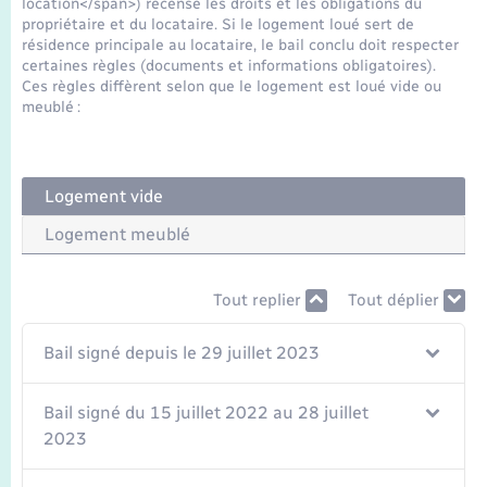
location</span>) recense les droits et les obligations du
Seniors
propriétaire et du locataire. Si le logement loué sert de
résidence principale au locataire, le bail conclu doit respecter
certaines règles (documents et informations obligatoires).
Transports
Ces règles diffèrent selon que le logement est loué vide ou
meublé :
Voirie et espace public
Logement vide
Logement meublé
Tout replier
Tout déplier
Bail signé depuis le 29 juillet 2023
Bail signé du 15 juillet 2022 au 28 juillet
2023