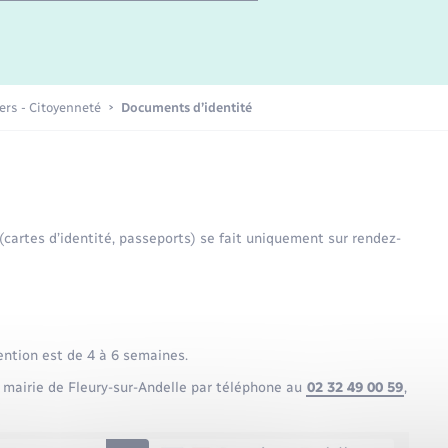
Etat-civil - Papiers -
Citoyenneté
Publications
iers - Citoyenneté
Documents d’identité
Nouvel habitant
Sécurité - Prévention
 (cartes d’identité, passeports) se fait uniquement sur rendez-
Voirie et espace public
ention est de 4 à 6 semaines.
 mairie de Fleury-sur-Andelle par téléphone au
02 32 49 00 59
,