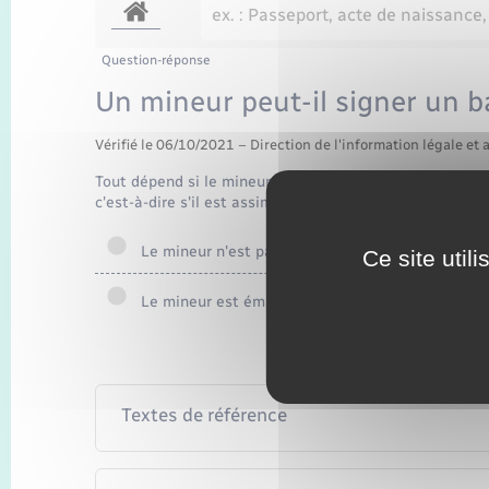
Question-réponse
Un mineur peut-il signer un ba
Vérifié le 06/10/2021 – Direction de l'information légale et 
Tout dépend si le mineur est <a href="https://www.bac
c'est-à-dire s'il est assimilé à un majeur par décision de
Le mineur n'est pas émancipé
Ce site util
Le mineur est émancipé
Textes de référence