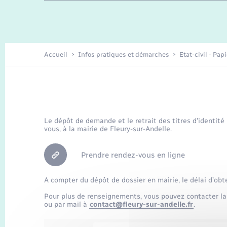
Travaux - Autorisation d’occupation
Enfants – Jeunes
de l’espace public
Recensement
Présentation de la commune
Accueil
Infos pratiques et démarches
Etat-civil - Pap
Loisirs
Organisation d’événement
Le dépôt de demande et le retrait des titres d’identité
vous, à la mairie de Fleury-sur-Andelle.
Transports
Prendre rendez-vous en ligne
A compter du dépôt de dossier en mairie, le délai d’obt
Pour plus de renseignements, vous pouvez contacter la
ou par mail à
contact@fleury-sur-andelle.fr
.