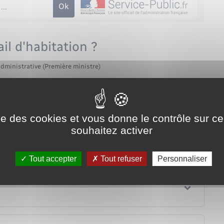
il d'habitation ?
administrative (Première ministre)
queville.fr/documents-didentite/?xml=F1194">émancipé</a>,
 justice.
ise des cookies et vous donne le contrôle sur 
souhaitez activer
Tout accepter
Tout refuser
Personnaliser