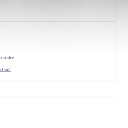
ocataire
ation)