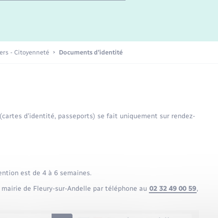
Etat-civil - Papiers -
Citoyenneté
Publications
iers - Citoyenneté
Documents d’identité
Nouvel habitant
Sécurité - Prévention
 (cartes d’identité, passeports) se fait uniquement sur rendez-
Voirie et espace public
ention est de 4 à 6 semaines.
 mairie de Fleury-sur-Andelle par téléphone au
02 32 49 00 59
,