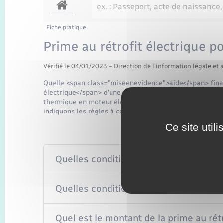
Fiche pratique
Prime au rétrofit électrique 
Vérifié le 04/01/2023 – Direction de l'information légale et 
Quelle <span class="miseenevidence">aide</span> finan
électrique</span> d'une <span class="miseenevidence
thermique en moteur électrique) ? Quelles sont les co
indiquons les règles à connaître <span class="miseene
Ce site util
Quelles conditions remplir pour bénéfic
Quelles conditions doit remplir la cami
Quel est le montant de la prime au rét