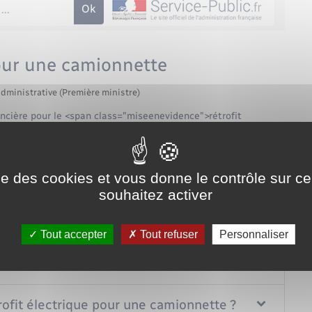
pour une camionnette
administrative (Première ministre)
cière pour le <span class="miseenevidence">rétrofit
">camionnette</span> thermique (conversion du moteur
nditions à remplir ? Comment faire la demande ? Nous vous
vidence">à partir de 2023.</span>
ise des cookies et vous donne le contrôle sur 
Tout replier
Tout déplier
souhaitez activer
ier de la prime au rétrofit électrique ?
Tout accepter
Tout refuser
Personnaliser
onnette pour la prime au rétrofit électrique ?
rofit électrique pour une camionnette ?