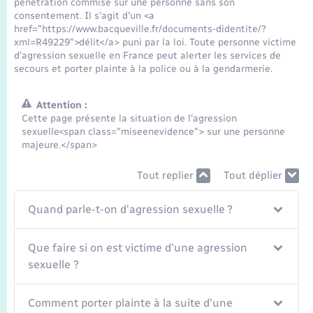
pénétration commise sur une personne sans son
Seniors
consentement. Il s'agit d'un <a
href="https://www.bacqueville.fr/documents-didentite/?
xml=R49229">délit</a> puni par la loi. Toute personne victime
Transports
d'agression sexuelle en France peut alerter les services de
secours et porter plainte à la police ou à la gendarmerie.
Voirie et espace public
Attention :
Cette page présente la situation de l'agression
sexuelle<span class="miseenevidence"> sur une personne
majeure.</span>
Tout replier
Tout déplier
Quand parle-t-on d'agression sexuelle ?
Que faire si on est victime d'une agression
sexuelle ?
Comment porter plainte à la suite d'une