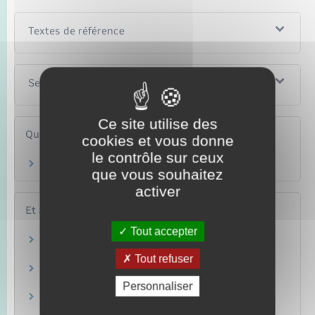
Textes de référence
Services en ligne et formulaires
Ce site utilise des
Questions ? Réponses !
cookies et vous donne
le contrôle sur ceux
Que faire en cas de harcèlement ?
que vous souhaitez
activer
Et aussi
Tout accepter
Viol commis sur une personne majeure
Justice
Tout refuser
Infractions sexuelles sur mineur
Justice
Personnaliser
Violence conjugale
Justice