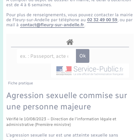
Enfants – Jeunes
Tourisme
Travaux - Autorisation d’occupation de l’espace
est de 4 à 6 semaines.
public
Transports scolaires
Pour plus de renseignements, vous pouvez contacter la mairie
Mariage – PACS
Compétences
Etat-civil - Papiers - Citoyenneté
de Fleury-sur-Andelle par téléphone au
02 32 49 00 59
, ou par
mail à
contact@fleury-sur-andelle.fr
.
Parrainage civil
Plan interactif
Logement - Urbanisme
Recensement
Présentation de la commune
Loisirs
Publications
Nouvel habitant
La Communauté de communes
Fiche pratique
Numérique
Agression sexuelle commise sur
une personne majeure
Organisation d’événement
Vérifié le 10/08/2023 – Direction de l'information légale et
Sécurité - Prévention
administrative (Première ministre)
L'agression sexuelle sur est une atteinte sexuelle sans