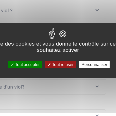
viol ?
 en tant que victime de viol ?
e viol ?
ise des cookies et vous donne le contrôle sur 
souhaitez activer
e viol ?
Tout accepter
Tout refuser
Personnaliser
'auteur d'un viol ?
 d'un viol?