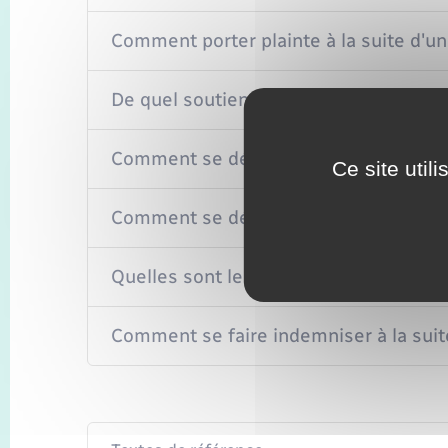
Comment porter plainte à la suite d'un 
De quel soutien pouvez-vous bénéficier
Comment se déroule l'enquête en cas d
Ce site util
Comment se déroule le procès en cas d
Quelles sont les peines encourues par l
Comment se faire indemniser à la suite