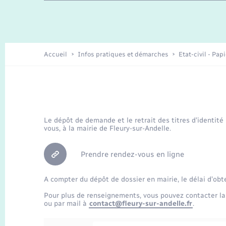
Travaux - Autorisation d’occupation
Enfants – Jeunes
de l’espace public
Recensement
Présentation de la commune
Accueil
Infos pratiques et démarches
Etat-civil - Pap
Loisirs
Organisation d’événement
Le dépôt de demande et le retrait des titres d’identité
vous, à la mairie de Fleury-sur-Andelle.
Transports
Prendre rendez-vous en ligne
A compter du dépôt de dossier en mairie, le délai d’obt
Pour plus de renseignements, vous pouvez contacter la
ou par mail à
contact@fleury-sur-andelle.fr
.