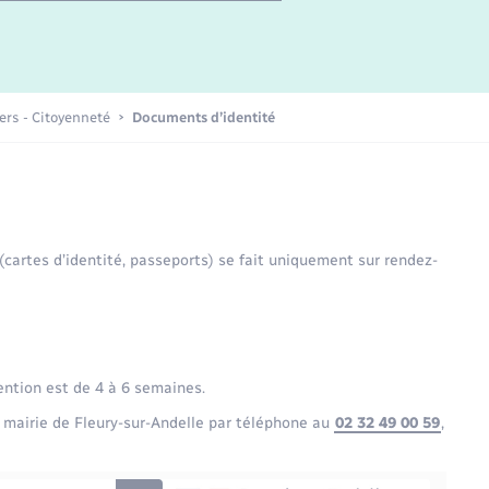
Etat-civil - Papiers -
Citoyenneté
Publications
iers - Citoyenneté
Documents d’identité
Nouvel habitant
Sécurité - Prévention
 (cartes d’identité, passeports) se fait uniquement sur rendez-
Voirie et espace public
ention est de 4 à 6 semaines.
 mairie de Fleury-sur-Andelle par téléphone au
02 32 49 00 59
,