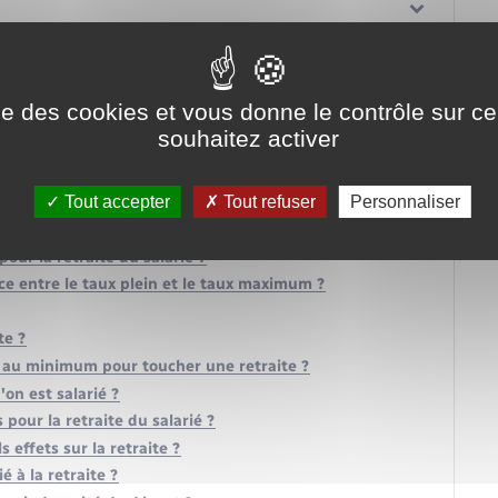
ise des cookies et vous donne le contrôle sur 
souhaitez activer
n retraite ?
Tout accepter
Tout refuser
Personnaliser
pour avoir sa retraite à taux plein ?
our la retraite du salarié ?
nce entre le taux plein et le taux maximum ?
te ?
ir au minimum pour toucher une retraite ?
on est salarié ?
 pour la retraite du salarié ?
s effets sur la retraite ?
é à la retraite ?