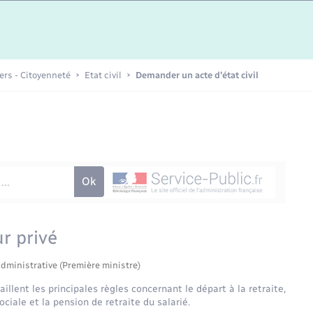
Etat-civil - Papiers -
Citoyenneté
Publications
iers - Citoyenneté
Etat civil
Demander un acte d’état civil
Nouvel habitant
Sécurité - Prévention
Voirie et espace public
ur privé
administrative (Première ministre)
illent les principales règles concernant le départ à la retraite,
ciale et la pension de retraite du salarié.