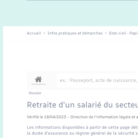
Travaux - Autorisation d’occupation
Enfants – Jeunes
de l’espace public
Recensement
Présentation de la commune
Accueil
Infos pratiques et démarches
Etat-civil - Pap
Loisirs
Organisation d’événement
Transports
Dossier
Retraite d'un salarié du secte
Vérifié le 18/04/2023 – Direction de l'information légale et 
Les informations disponibles à partir de cette page déta
la durée d'assurance au régime général de la sécurité so