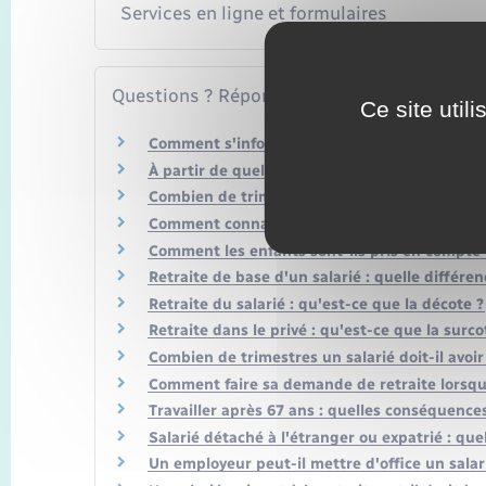
Services en ligne et formulaires
Questions ? Réponses !
Ce site util
Comment s'informer sur sa retraite ?
À partir de quel âge un salarié peut-il partir e
Combien de trimestres un salarié doit-il avoir 
Comment connaître ses caisses de retraite ?
Comment les enfants sont-ils pris en compte p
Retraite de base d'un salarié : quelle différe
Retraite du salarié : qu'est-ce que la décote ?
Retraite dans le privé : qu'est-ce que la surco
Combien de trimestres un salarié doit-il avo
Comment faire sa demande de retraite lorsqu'
Travailler après 67 ans : quelles conséquences
Salarié détaché à l'étranger ou expatrié : quel
Un employeur peut-il mettre d'office un salari