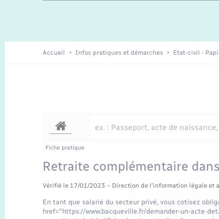
Travaux - Autorisation d’occupation
Enfants – Jeunes
de l’espace public
Recensement
Présentation de la commune
Accueil
Infos pratiques et démarches
Etat-civil - Pap
Loisirs
Organisation d’événement
Transports
Fiche pratique
Retraite complémentaire dans 
Vérifié le 17/01/2023 – Direction de l'information légale et 
En tant que salarié du secteur privé, vous cotisez obl
href="https://www.bacqueville.fr/demander-un-acte-det