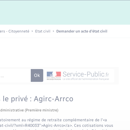
Etat-civil - Papiers -
Citoyenneté
Publications
iers - Citoyenneté
Etat civil
Demander un acte d’état civil
Nouvel habitant
Sécurité - Prévention
Voirie et espace public
le privé : Agirc-Arrco
administrative (Première ministre)
igatoirement au régime de retraite complémentaire de l'<a
at-civil/?xml=R40033">Agirc-Arrco</a>. Ces cotisations vous