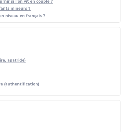
rnir si l'on vit en couple ?
nfants mineurs ?
on niveau en français ?
re, apatride)
e (authentification)