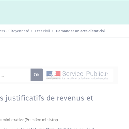
Etat-civil - Papiers -
Citoyenneté
Publications
iers - Citoyenneté
Etat civil
Demander un acte d’état civil
Nouvel habitant
Sécurité - Prévention
Voirie et espace public
s justificatifs de revenus et
administrative (Première ministre)