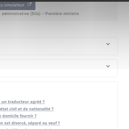
au simulateur
t administrative (Dila) – Première ministre
 un traducteur agréé ?
état civil et de nationalité ?
e domicile fournir ?
on est divorcé, séparé ou veuf ?