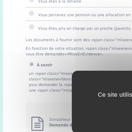
Vous êtes à la retraite
Vous percevez une pension ou une allocation en r
Vous êtes pris en charge par un proche (parents, 
Les documents à fournir sont des <span class="misee
En fonction de votre situation, <span class="miseen
vous être demandés</MiseEnEvidence>.
À savoir
un <span class="miseenevidence">simulateur</span> v
class="miseenevidence">personnalisée</span> des <
pour demander la <span class="miseenevidence">natur
une <span class="miseenevidence">vidéo</span>.
Ce site util
Simulateur
Demande de naturalisation : quels docum