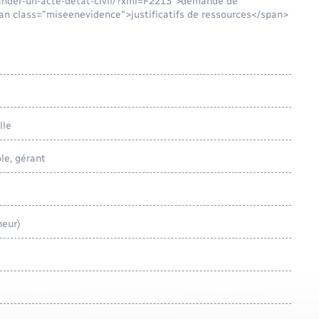
emander-un-acte-detat-civil/?xml=F2213">demande de
span class="miseenevidence">justificatifs de ressources</span>
lle
le, gérant
neur)