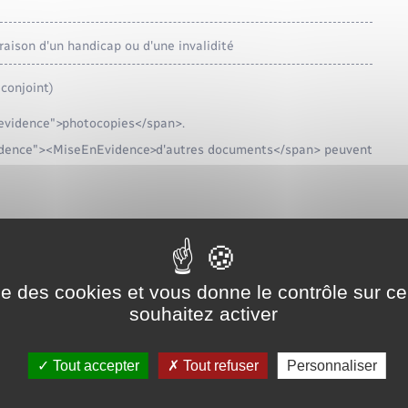
aison d'un handicap ou d'une invalidité
conjoint)
nevidence">photocopies</span>.
evidence"><MiseEnEvidence>d'autres documents</span> peuvent
ous indique la liste <span
span class="miseenevidence">documents à fournir</span>
alisation française</span>. Vous pouvez aussi consulter
ise des cookies et vous donne le contrôle sur 
souhaitez activer
Tout accepter
Tout refuser
Personnaliser
ents fournir ?