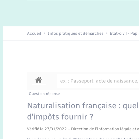
Travaux - Autorisation d’occupation
Enfants – Jeunes
de l’espace public
Recensement
Présentation de la commune
Accueil
Infos pratiques et démarches
Etat-civil - Pap
Loisirs
Organisation d’événement
Transports
Question-réponse
Naturalisation française : quel
d'impôts fournir ?
Vérifié le 27/01/2022 – Direction de l'information légale et 