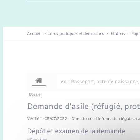
Travaux - Autorisation d’occupation
Enfants – Jeunes
de l’espace public
Recensement
Présentation de la commune
Accueil
Infos pratiques et démarches
Etat-civil - Pap
Loisirs
Organisation d’événement
Transports
Dossier
Demande d'asile (réfugié, prot
Vérifié le 05/07/2022 – Direction de l'information légale et 
Dépôt et examen de la demande
d'asile