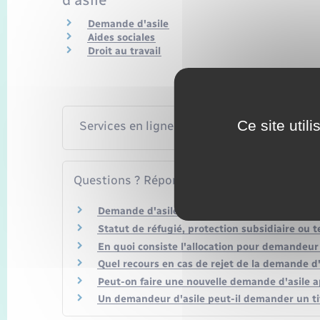
Demande d'asile
Aides sociales
Droit au travail
Ce site util
Services en ligne et formulaires
Questions ? Réponses !
Demande d'asile en procédure "Dublin" : com
Statut de réfugié, protection subsidiaire ou t
En quoi consiste l'allocation pour demandeur 
Quel recours en cas de rejet de la demande d'a
Peut-on faire une nouvelle demande d'asile a
Un demandeur d'asile peut-il demander un tit