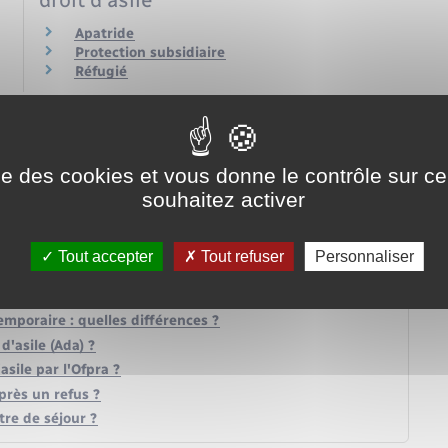
Apatride
Protection subsidiaire
Réfugié
ise des cookies et vous donne le contrôle sur 
souhaitez activer
Tout accepter
Tout refuser
Personnaliser
ment faire ?
emporaire : quelles différences ?
d'asile (Ada) ?
sile par l'Ofpra ?
près un refus ?
re de séjour ?