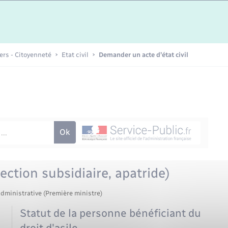
Etat-civil - Papiers -
Citoyenneté
Publications
iers - Citoyenneté
Etat civil
Demander un acte d’état civil
Nouvel habitant
Sécurité - Prévention
Voirie et espace public
ection subsidiaire, apatride)
administrative (Première ministre)
Statut de la personne bénéficiant du
droit d'asile