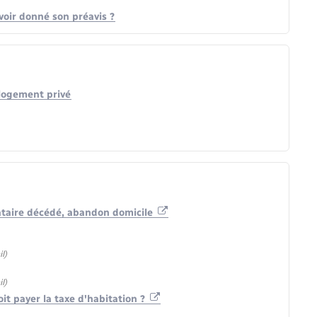
avoir donné son préavis ?
 logement privé
ocataire décédé, abandon domicile
l)
l)
it payer la taxe d'habitation ?