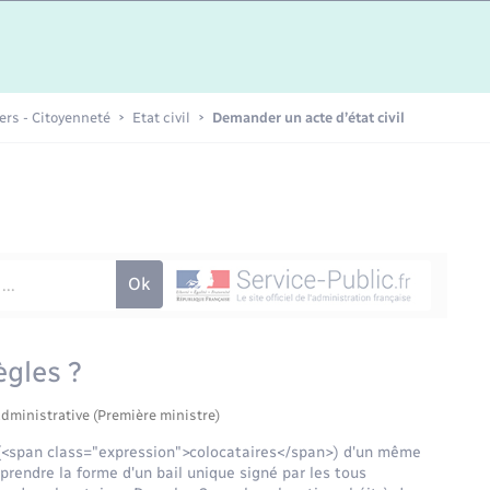
Etat-civil - Papiers -
Citoyenneté
Publications
iers - Citoyenneté
Etat civil
Demander un acte d’état civil
Nouvel habitant
Sécurité - Prévention
Voirie et espace public
ègles ?
administrative (Première ministre)
s (<span class="expression">colocataires</span>) d'un même
prendre la forme d'un bail unique signé par les tous