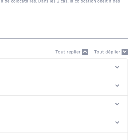
 a de colocataires. Dans les 2 cas, la colocation obéit à des
Tout replier
Tout déplier