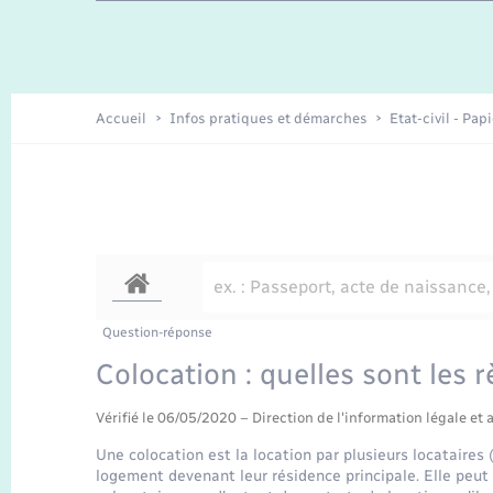
Travaux - Autorisation d’occupation
Enfants – Jeunes
de l’espace public
Recensement
Présentation de la commune
Accueil
Infos pratiques et démarches
Etat-civil - Pap
Loisirs
Organisation d’événement
Transports
Question-réponse
Colocation : quelles sont les r
Vérifié le 06/05/2020 – Direction de l'information légale et 
Une colocation est la location par plusieurs locataire
logement devenant leur résidence principale. Elle peut 