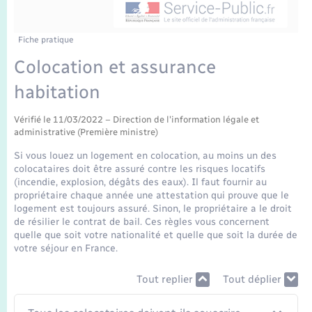
Enfants – Jeunes
Tourisme
Travaux - Autorisation d’occupation de l’espace
public
Transports scolaires
Mariage – PACS
Compétences
Etat-civil - Papiers - Citoyenneté
Fiche pratique
Colocation et assurance
Parrainage civil
Plan interactif
Logement - Urbanisme
habitation
Recensement
Présentation de la commune
Loisirs
Vérifié le 11/03/2022 – Direction de l'information légale et
administrative (Première ministre)
Publications
Si vous louez un logement en colocation, au moins un des
Nouvel habitant
colocataires doit être assuré contre les risques locatifs
La Communauté de communes
(incendie, explosion, dégâts des eaux). Il faut fournir au
propriétaire chaque année une attestation qui prouve que le
Numérique
logement est toujours assuré. Sinon, le propriétaire a le droit
de résilier le contrat de bail. Ces règles vous concernent
quelle que soit votre nationalité et quelle que soit la durée de
Organisation d’événement
votre séjour en France.
Sécurité - Prévention
Tout replier
Tout déplier