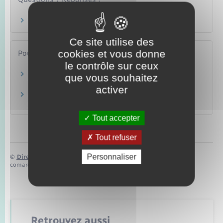
Colocation : quelles sont les règles ?
Ce site utilise des
cookies et vous donne
Pour en savoir plus
le contrôle sur ceux
L'assurance multirisques habitation
que vous souhaitez
Institut national de la consommation (INC)
activer
L'assurance dégât des eaux
Institut national de la consommation (INC)
Tout accepter
Tout refuser
Personnaliser
©
Direction de l’information légale et administrative
comarquage developpé par
baseo.io
Retrouvez aussi