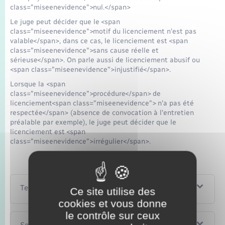
class="miseenevidence">nul.</span>
Le juge peut décider que le <span
class="miseenevidence">motif du licenciement n'est pas
valable</span>, dans ce cas, le licenciement est <span
class="miseenevidence">sans cause réelle et
sérieuse</span>. On parle aussi de licenciement abusif ou
<span class="miseenevidence">injustifié</span>.
Lorsque la <span
class="miseenevidence">procédure</span> de
licenciement<span class="miseenevidence"> n'a pas été
respectée</span> (absence de convocation à l'entretien
préalable par exemple), le juge peut décider que le
licenciement est <span
class="miseenevidence">irrégulier</span>.
Textes de référence
Ce site utilise des
cookies et vous donne
le contrôle sur ceux
Services en ligne et formulaires