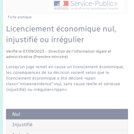
Enfants – Jeunes
Tourisme
Travaux - Autorisation d’occupation de l’espace
public
Transports scolaires
Mariage – PACS
Compétences
Etat-civil - Papiers - Citoyenneté
Fiche pratique
Licenciement économique nul,
Parrainage civil
Plan interactif
Logement - Urbanisme
injustifié ou irrégulier
Recensement
Présentation de la commune
Loisirs
Vérifié le 07/09/2023 – Direction de l'information légale et
administrative (Première ministre)
Publications
Lorsqu'un juge remet en cause un licenciement économique,
Nouvel habitant
les conséquences de sa décision varient selon que le
La Communauté de communes
licenciement économique a été déclaré <span
class="miseenevidence">nul, sans cause réelle et sérieuse
Numérique
(injustifié) ou irrégulier</span>.
Organisation d’événement
Nul
Sécurité - Prévention
Injustifié