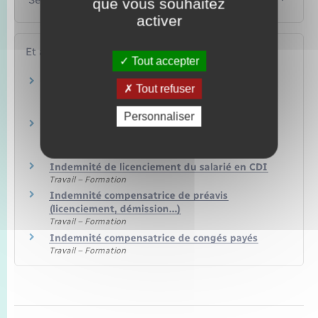
que vous souhaitez
activer
Et aussi
Tout accepter
Plan de sauvegarde de l'emploi (PSE) –
Tout refuser
Licenciement économique
Travail – Formation
Personnaliser
Licenciement pour motif personnel nul, sans
cause réelle et sérieuse ou irrégulier
Travail – Formation
Indemnité de licenciement du salarié en CDI
Travail – Formation
Indemnité compensatrice de préavis
(licenciement, démission…)
Travail – Formation
Indemnité compensatrice de congés payés
Travail – Formation