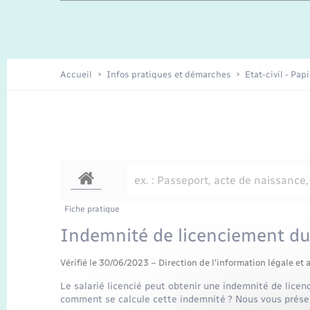
Travaux - Autorisation d’occupation
Enfants – Jeunes
de l’espace public
Recensement
Présentation de la commune
Accueil
Infos pratiques et démarches
Etat-civil - Pap
Loisirs
Organisation d’événement
Transports
Fiche pratique
Indemnité de licenciement du
Vérifié le 30/06/2023 – Direction de l'information légale et 
Le salarié licencié peut obtenir une indemnité de lice
comment se calcule cette indemnité ? Nous vous présen