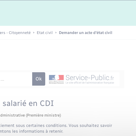
Etat-civil - Papiers -
Citoyenneté
Publications
iers - Citoyenneté
Etat civil
Demander un acte d’état civil
Nouvel habitant
Sécurité - Prévention
Voirie et espace public
 salarié en CDI
administrative (Première ministre)
nciement sous certaines conditions. Vous souhaitez savoir
tons les informations à retenir.