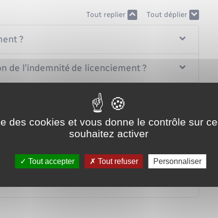
Tout replier
Tout déplier
ment ?
on de l'indemnité de licenciement ?
cenciement ?
ise des cookies et vous donne le contrôle sur 
cumulable avec d'autres indemnités ?
souhaitez activer
imposable ?
Tout accepter
Tout refuser
Personnaliser
xonérée de cotisations sociales ?