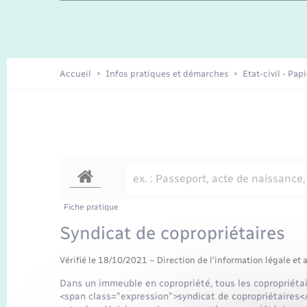
Travaux - Autorisation d’occupation
Enfants – Jeunes
de l’espace public
Recensement
Présentation de la commune
Accueil
Infos pratiques et démarches
Etat-civil - Pap
Loisirs
Organisation d’événement
Transports
Fiche pratique
Syndicat de copropriétaires
Vérifié le 18/10/2021 – Direction de l'information légale et 
Dans un immeuble en copropriété, tous les copropriét
<span class="expression">syndicat de copropriétaires</