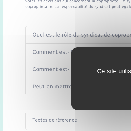
voter les décisions qui concernent la copropriété. Le s
copropriétaire. La responsabilité du syndicat peut éga
Quel est le rôle du syndicat de copropr
Comment est-il créé ?
Comment est-il identifié ?
Ce site util
Peut-on mettre en cause la responsabil
Textes de référence