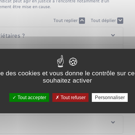
yndicat peut agir en justice à l'encontre notamment d'un
lement être mise en cause.
Tout replier
Tout déplier
iétaires ?
ise des cookies et vous donne le contrôle sur 
souhaitez activer
ité du syndicat de copropriétaires ?
Tout accepter
Tout refuser
Personnaliser