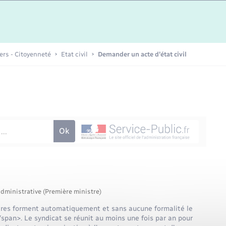
Etat-civil - Papiers -
Citoyenneté
Publications
iers - Citoyenneté
Etat civil
Demander un acte d’état civil
Nouvel habitant
Sécurité - Prévention
Voirie et espace public
administrative (Première ministre)
aires forment automatiquement et sans aucune formalité le
span>. Le syndicat se réunit au moins une fois par an pour