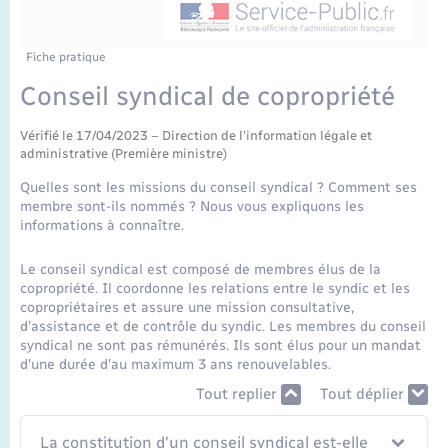
Enfants – Jeunes
Tourisme
Travaux - Autorisation d’occupation de l’espace
public
Transports scolaires
Mariage – PACS
Compétences
Etat-civil - Papiers - Citoyenneté
Fiche pratique
Conseil syndical de copropriété
Parrainage civil
Plan interactif
Logement - Urbanisme
Vérifié le 17/04/2023 – Direction de l'information légale et
administrative (Première ministre)
Recensement
Présentation de la commune
Loisirs
Quelles sont les missions du conseil syndical ? Comment ses
membre sont-ils nommés ? Nous vous expliquons les
Publications
informations à connaître.
Nouvel habitant
La Communauté de communes
Le conseil syndical est composé de membres élus de la
Numérique
copropriété. Il coordonne les relations entre le syndic et les
copropriétaires et assure une mission consultative,
d'assistance et de contrôle du syndic. Les membres du conseil
Organisation d’événement
syndical ne sont pas rémunérés. Ils sont élus pour un mandat
d'une durée d'au maximum 3 ans renouvelables.
Tout replier
Tout déplier
Sécurité - Prévention
La constitution d'un conseil syndical est-elle