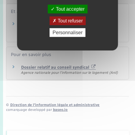
Tout accepter
Et aussi
Tout refuser
Acteurs de la copropriété (organisation
juridique)
Personnaliser
Logement
Pour en savoir plus
Dossier relatif au conseil syndical
Agence nationale pour l'information sur le logement (Anil)
©
Direction de l’information légale et administrative
comarquage developpé par
baseo.io