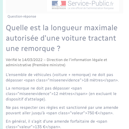
Enfants – Jeunes
Tourisme
Travaux - Autorisation d’occupation de l’espace
public
Transports scolaires
Mariage – PACS
Compétences
Etat-civil - Papiers - Citoyenneté
Question-réponse
Quelle est la longueur maximale
Parrainage civil
Plan interactif
Logement - Urbanisme
autorisée d'une voiture tractant
Recensement
Présentation de la commune
une remorque ?
Loisirs
Publications
Vérifié le 14/03/2022 – Direction de l'information légale et
administrative (Première ministre)
Nouvel habitant
L'ensemble de véhicules (voiture + remorque) ne doit pas
La Communauté de communes
dépasser <span class="miseenevidence">18 mètres</span>.
Numérique
La remorque ne doit pas dépasser <span
class="miseenevidence">12 mètres</span> (en excluant le
Organisation d’événement
dispositif d'attelage).
Ne pas respecter ces règles est sanctionné par une amende
pouvant aller jusqu'à <span class="valeur">750 €</span>.
Sécurité - Prévention
En général, il s'agit d'une amende forfaitaire de <span
class="valeur">135 €</span>.