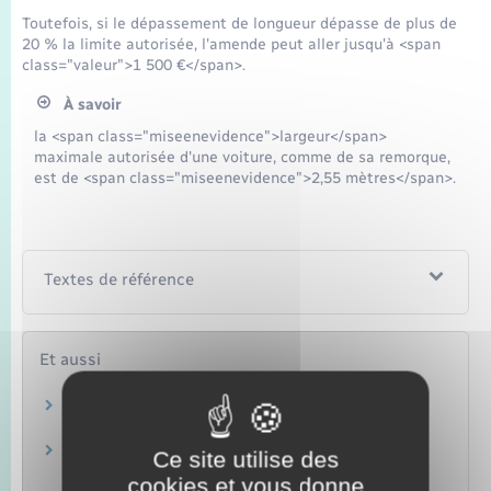
Seniors
Toutefois, si le dépassement de longueur dépasse de plus de
20 % la limite autorisée, l'amende peut aller jusqu'à <span
class="valeur">1 500 €</span>.
Transports
À savoir
Voirie et espace public
la <span class="miseenevidence">largeur</span>
maximale autorisée d'une voiture, comme de sa remorque,
est de <span class="miseenevidence">2,55 mètres</span>.
Textes de référence
Et aussi
Permis de conduire
Transports – Mobilité
Infractions routières
Ce site utilise des
Transports – Mobilité
cookies et vous donne