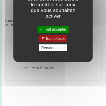
le contrôle sur ceux
que vous souhaitez
activer
©
Direction de l’information légale et administrative
comarquage developpé par
baseo.io
Tout accepter
Tout refuser
Personnaliser
Retrouvez aussi
Déclarer à l’état civil