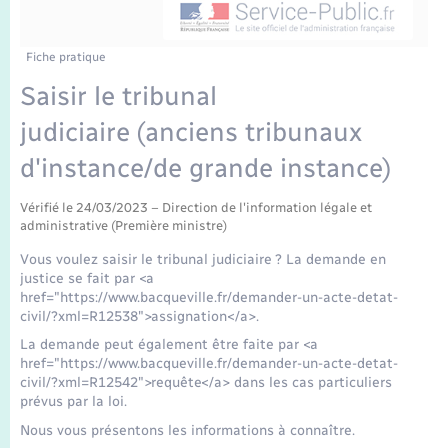
Enfants – Jeunes
Tourisme
Travaux - Autorisation d’occupation de l’espace
public
Transports scolaires
Mariage – PACS
Compétences
Etat-civil - Papiers - Citoyenneté
Fiche pratique
Saisir le tribunal
Parrainage civil
Plan interactif
Logement - Urbanisme
judiciaire (anciens tribunaux
Recensement
Présentation de la commune
d'instance/de grande instance)
Loisirs
Publications
Vérifié le 24/03/2023 – Direction de l'information légale et
administrative (Première ministre)
Nouvel habitant
Vous voulez saisir le tribunal judiciaire ? La demande en
La Communauté de communes
justice se fait par <a
Numérique
href="https://www.bacqueville.fr/demander-un-acte-detat-
civil/?xml=R12538">assignation</a>.
Organisation d’événement
La demande peut également être faite par <a
href="https://www.bacqueville.fr/demander-un-acte-detat-
civil/?xml=R12542">requête</a> dans les cas particuliers
Sécurité - Prévention
prévus par la loi.
Nous vous présentons les informations à connaître.