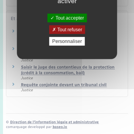
activer
Tout accepter
Et aussi
Tout refuser
Déroulement d'un procès civil devant le
tribunal judiciaire (fusion TGI/TI)
Personnaliser
Justice
Saisir le tribunal de proximité (ex-tribunal
d'instance)
Justice
Saisir le juge des contentieux de la protection
(crédit à la consommation, bail)
Justice
Requête conjointe devant un tribunal civil
Justice
©
Direction de l’information légale et administrative
comarquage developpé par
baseo.io