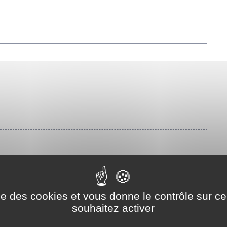
ise des cookies et vous donne le contrôle sur 
souhaitez activer
cat, vous pouvez demander à bénéficier de <a
t-civil/?xml=F18074">l'aide juridictionnelle.</a>