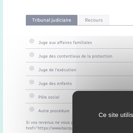
Tribunal judiciaire
Recours
Juge aux affaires familiales
Juge des contentieux de la protection
Juge de l'exécution
Juge des enfants
Pôle social
Autre procédure
Ce site util
Si vos revenus ne vous permettent pas de payer un avo
href="https://www.bacqueville.fr/demander-un-acte-deta