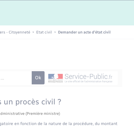
Etat-civil - Papiers -
Citoyenneté
Publications
iers - Citoyenneté
Etat civil
Demander un acte d’état civil
Nouvel habitant
Sécurité - Prévention
Voirie et espace public
s un procès civil ?
administrative (Première ministre)
ligatoire en fonction de la nature de la procédure, du montant