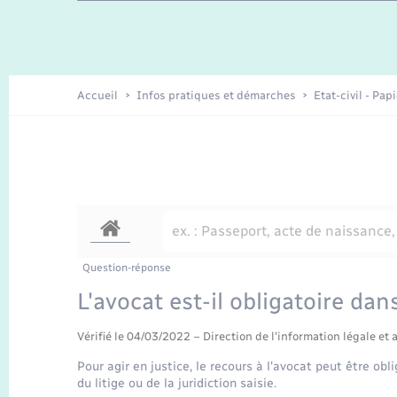
Travaux - Autorisation d’occupation
Enfants – Jeunes
de l’espace public
Recensement
Présentation de la commune
Accueil
Infos pratiques et démarches
Etat-civil - Pap
Loisirs
Organisation d’événement
Transports
Question-réponse
L'avocat est-il obligatoire dan
Vérifié le 04/03/2022 – Direction de l'information légale et 
Pour agir en justice, le recours à l'avocat peut être ob
du litige ou de la juridiction saisie.