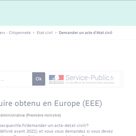
Etat-civil - Papiers -
Citoyenneté
Publications
iers - Citoyenneté
Etat civil
Demander un acte d’état civil
Nouvel habitant
Sécurité - Prévention
Voirie et espace public
uire obtenu en Europe (EEE)
administrative (Première ministre)
acqueville.fr/demander-un-acte-detat-civil/?
élivré avant 2021) et vous vous demandez si vous devez