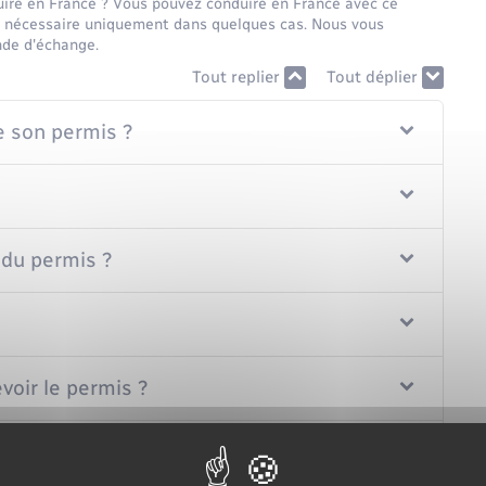
uire en France ? Vous pouvez conduire en France avec ce
est nécessaire uniquement dans quelques cas. Nous vous
nde d'échange.
Tout replier
Tout déplier
e son permis ?
du permis ?
voir le permis ?
mis obtenu en échange ?