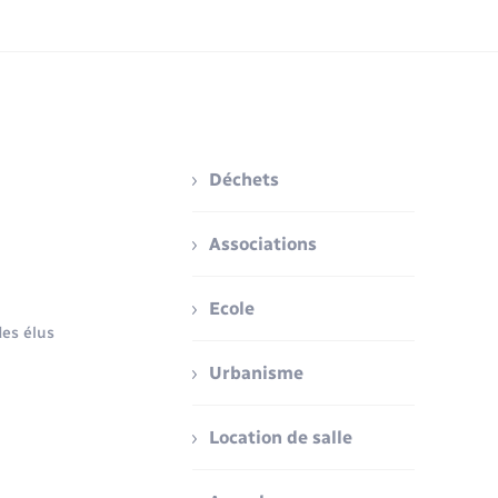
Déchets
Associations
Ecole
es élus
Urbanisme
Location de salle