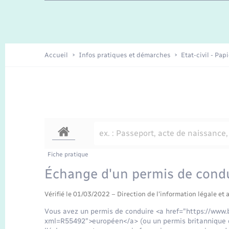
Travaux - Autorisation d’occupation
Enfants – Jeunes
de l’espace public
Recensement
Présentation de la commune
Accueil
Infos pratiques et démarches
Etat-civil - Pap
Loisirs
Organisation d’événement
Transports
Fiche pratique
Échange d'un permis de cond
Vérifié le 01/03/2022 – Direction de l'information légale et 
Vous avez un permis de conduire <a href="https://www.b
xml=R55492">européen</a> (ou un permis britannique d