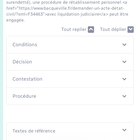
Seniors
surendetté), une procédure de rétablissement personnel <a
href="https://www.bacqueville.fr/demander-un-acte-detat-
civil/?xml=F34463">avec liquidation judiciaire</a> peut être
Transports
engagée.
Tout replier
Tout déplier
Voirie et espace public
Conditions
Décision
Contestation
Procédure
Textes de référence