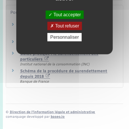
Pour en savoir plus
Tout accepter
Questions-réponses liées à la crise sanitaire
Tout refuser
(coronavirus – covid 19)
Banque de France
Personnaliser
Surendettement
Banque de France
Guide pratique : le surendettement des
particuliers
Institut national de la consommation (INC)
Schéma de la procédure de surendettement
depuis 2018
Banque de France
©
Direction de l’information légale et administrative
comarquage developpé par
baseo.io