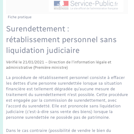
Enfants – Jeunes
Tourisme
Travaux - Autorisation d’occupation de l’espace
public
Transports scolaires
Mariage – PACS
Compétences
Etat-civil - Papiers - Citoyenneté
Fiche pratique
Surendettement :
Parrainage civil
Plan interactif
Logement - Urbanisme
rétablissement personnel sans
Recensement
Présentation de la commune
liquidation judiciaire
Loisirs
Publications
Vérifié le 21/01/2021 – Direction de l'information légale et
administrative (Première ministre)
Nouvel habitant
La procédure de rétablissement personnel consiste à effacer
La Communauté de communes
les dettes d'une personne surendettée lorsque sa situation
Numérique
financière est tellement dégradée qu'aucune mesure de
traitement du surendettement n'est possible. Cette procédure
est engagée par la commission de surendettement, avec
Organisation d’événement
l'accord du surendetté. Elle est prononcée sans liquidation
judiciaire (c'est-à-dire sans vente des biens) lorsque la
personne surendettée ne possède pas de patrimoine.
Sécurité - Prévention
Dans le cas contraire (possibilité de vendre le bien du