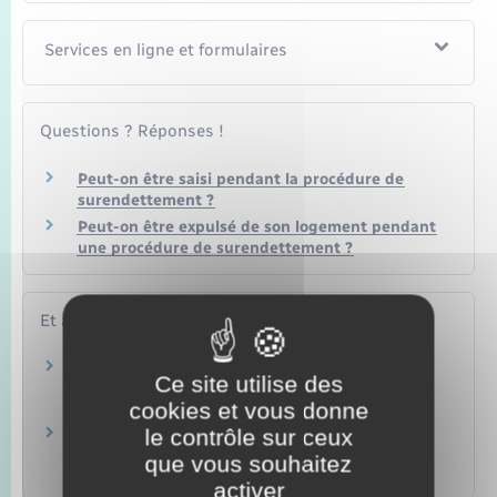
Services en ligne et formulaires
Questions ? Réponses !
Peut-on être saisi pendant la procédure de
surendettement ?
Peut-on être expulsé de son logement pendant
une procédure de surendettement ?
Et aussi
Surendettement : rétablissement personnel
Ce site utilise des
avec liquidation judiciaire
cookies et vous donne
Argent – Impôts – Consommation
le contrôle sur ceux
Fichier des incidents de remboursement des
crédits aux particuliers (FICP)
que vous souhaitez
Argent – Impôts – Consommation
activer