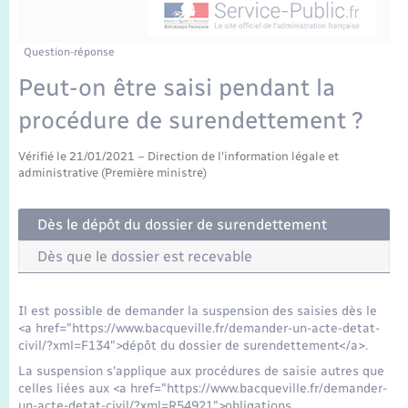
Enfants – Jeunes
Tourisme
Travaux - Autorisation d’occupation de l’espace
public
Transports scolaires
Mariage – PACS
Compétences
Etat-civil - Papiers - Citoyenneté
Question-réponse
Peut-on être saisi pendant la
Parrainage civil
Plan interactif
Logement - Urbanisme
procédure de surendettement ?
Recensement
Présentation de la commune
Loisirs
Vérifié le 21/01/2021 – Direction de l'information légale et
administrative (Première ministre)
Publications
Nouvel habitant
Dès le dépôt du dossier de surendettement
La Communauté de communes
Dès que le dossier est recevable
Numérique
Organisation d’événement
Il est possible de demander la suspension des saisies dès le
<a href="https://www.bacqueville.fr/demander-un-acte-detat-
civil/?xml=F134">dépôt du dossier de surendettement</a>.
Sécurité - Prévention
La suspension s'applique aux procédures de saisie autres que
celles liées aux <a href="https://www.bacqueville.fr/demander-
un-acte-detat-civil/?xml=R54921">obligations