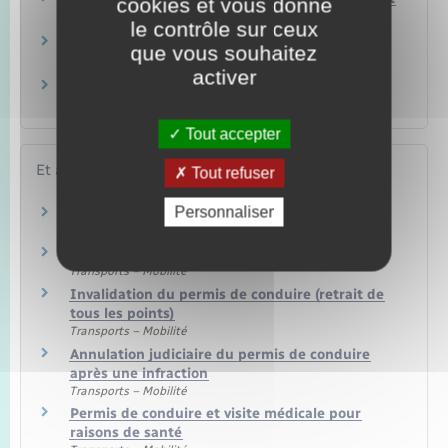
cookies et vous donne
du permis de conduire ?
le contrôle sur ceux
Qui doit conduire avec un éthylotest
que vous souhaitez
antidémarrage (EAD) ?
activer
Solde du permis de conduire : comment
connaître son nombre de points ?
Tout accepter
Et aussi
Tout refuser
Personnaliser
Rétention du permis de conduire
Transports – Mobilité
Suspension judiciaire du permis de conduire
Transports – Mobilité
Invalidation du permis de conduire (retrait de
tous les points)
Transports – Mobilité
Annulation judiciaire du permis de conduire
après une infraction
Transports – Mobilité
Permis de conduire et visite médicale pour
raisons de santé