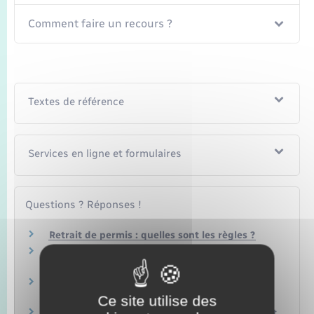
Comment faire un recours ?
Textes de référence
Services en ligne et formulaires
Questions ? Réponses !
Retrait de permis : quelles sont les règles ?
Permis de conduire à points : comment faire
une réclamation ?
Un salarié peut-il être licencié à cause du
retrait de son permis de conduire ?
Ce site utilise des
Faut-il informer son assurance en cas de retrait