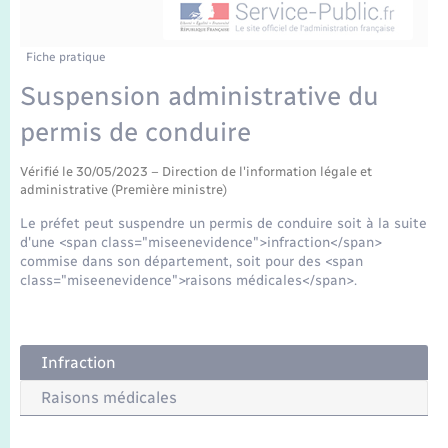
Enfants – Jeunes
Tourisme
Travaux - Autorisation d’occupation de l’espace
public
Transports scolaires
Mariage – PACS
Compétences
Etat-civil - Papiers - Citoyenneté
Fiche pratique
Suspension administrative du
Parrainage civil
Plan interactif
Logement - Urbanisme
permis de conduire
Recensement
Présentation de la commune
Loisirs
Vérifié le 30/05/2023 – Direction de l'information légale et
administrative (Première ministre)
Publications
Le préfet peut suspendre un permis de conduire soit à la suite
Nouvel habitant
d'une <span class="miseenevidence">infraction</span>
La Communauté de communes
commise dans son département, soit pour des <span
class="miseenevidence">raisons médicales</span>.
Numérique
Organisation d’événement
Infraction
Sécurité - Prévention
Raisons médicales