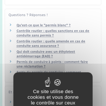
Questions ? Réponses !
Qu'est-ce que le "permis blanc" ?
Contrôle routier : quelles sanctions en cas de
conduite sans permis ?
Contrôle routier : quelle amende en cas de
conduite sans assurance ?
Qui doit conduire avec un éthylotest
antidémarrage (EAD) ?
Permis de conduire à points : comment faire
une réclamation ?
Solde du permis de conduire : comment
connaître son nombre de points ?
Ce site utilise des
Et aussi
cookies et vous donne
le contrôle sur ceux
Suspension administrative du permis de