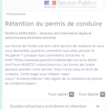
Enfants – Jeunes
Tourisme
Travaux - Autorisation d’occupation de l’espace
public
Transports scolaires
Mariage – PACS
Compétences
Etat-civil - Papiers - Citoyenneté
Fiche pratique
Rétention du permis de conduire
Parrainage civil
Plan interactif
Logement - Urbanisme
Vérifié le 26/01/2022 – Direction de l'information légale et
administrative (Première ministre)
Recensement
Présentation de la commune
Loisirs
Les forces de l'ordre ont pris votre permis de conduire et vous
vous demandez quand et comment vous allez pouvoir le
Publications
récupérer ? Lorsque vous commettez certaines <a
Nouvel habitant
href="https://www.bacqueville.fr/demander-un-acte-detat-
La Communauté de communes
civil/?xml=R10272">infractions</a>, les forces de l'ordre
Numérique
peuvent prendre votre permis. Vous n'avez plus le droit de
conduire. Cette page vous indique <span
class="miseenevidence">les règles de la rétention du permis
Organisation d’événement
de conduire</span>.
Tout replier
Tout déplier
Sécurité - Prévention
Quelles infractions entraînent la rétention