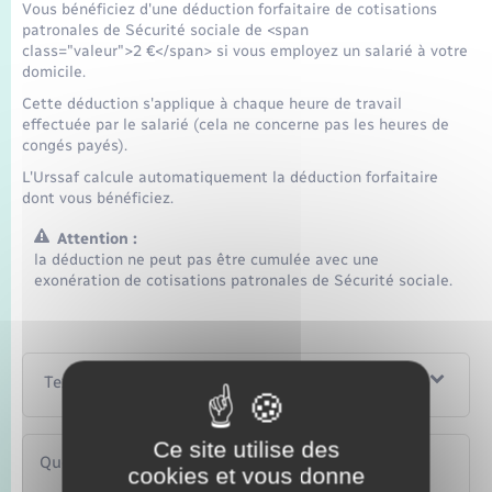
Vous bénéficiez d'une déduction forfaitaire de cotisations
patronales de Sécurité sociale de <span
class="valeur">2 €</span> si vous employez un salarié à votre
domicile.
Cette déduction s'applique à chaque heure de travail
effectuée par le salarié (cela ne concerne pas les heures de
congés payés).
L'Urssaf calcule automatiquement la déduction forfaitaire
dont vous bénéficiez.
Attention :
la déduction ne peut pas être cumulée avec une
exonération de cotisations patronales de Sécurité sociale.
Textes de référence
Ce site utilise des
Questions ? Réponses !
cookies et vous donne