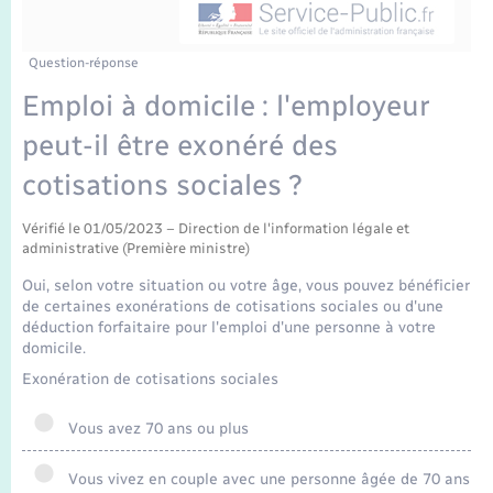
Enfants – Jeunes
Tourisme
Travaux - Autorisation d’occupation de l’espace
public
Transports scolaires
Mariage – PACS
Compétences
Etat-civil - Papiers - Citoyenneté
Question-réponse
Emploi à domicile : l'employeur
Parrainage civil
Plan interactif
Logement - Urbanisme
peut-il être exonéré des
Recensement
Présentation de la commune
cotisations sociales ?
Loisirs
Publications
Vérifié le 01/05/2023 – Direction de l'information légale et
administrative (Première ministre)
Nouvel habitant
Oui, selon votre situation ou votre âge, vous pouvez bénéficier
La Communauté de communes
de certaines exonérations de cotisations sociales ou d'une
Numérique
déduction forfaitaire pour l'emploi d'une personne à votre
domicile.
Organisation d’événement
Exonération de cotisations sociales
Vous avez 70 ans ou plus
Sécurité - Prévention
Vous vivez en couple avec une personne âgée de 70 ans