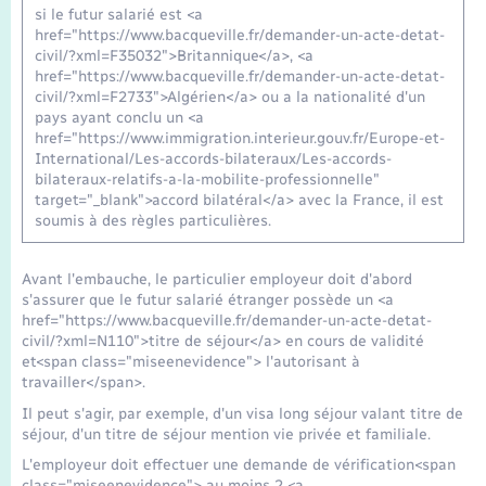
Seniors
si le futur salarié est <a
href="https://www.bacqueville.fr/demander-un-acte-detat-
civil/?xml=F35032">Britannique</a>, <a
Transports
href="https://www.bacqueville.fr/demander-un-acte-detat-
civil/?xml=F2733">Algérien</a> ou a la nationalité d'un
pays ayant conclu un <a
Voirie et espace public
href="https://www.immigration.interieur.gouv.fr/Europe-et-
International/Les-accords-bilateraux/Les-accords-
bilateraux-relatifs-a-la-mobilite-professionnelle"
target="_blank">accord bilatéral</a> avec la France, il est
soumis à des règles particulières.
Avant l'embauche, le particulier employeur doit d'abord
s'assurer que le futur salarié étranger possède un <a
href="https://www.bacqueville.fr/demander-un-acte-detat-
civil/?xml=N110">titre de séjour</a> en cours de validité
et<span class="miseenevidence"> l'autorisant à
travailler</span>.
Il peut s'agir, par exemple, d'un visa long séjour valant titre de
séjour, d'un titre de séjour mention vie privée et familiale.
L'employeur doit effectuer une demande de vérification<span
class="miseenevidence"> au moins 2 <a