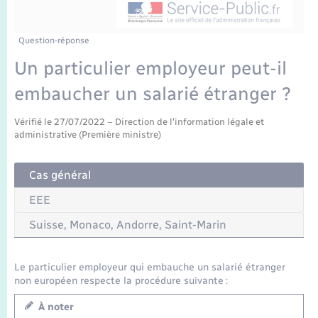
Enfants – Jeunes
Tourisme
Travaux - Autorisation d’occupation de l’espace
public
Transports scolaires
Mariage – PACS
Compétences
Etat-civil - Papiers - Citoyenneté
Question-réponse
Un particulier employeur peut-il
Parrainage civil
Plan interactif
Logement - Urbanisme
embaucher un salarié étranger ?
Recensement
Présentation de la commune
Loisirs
Vérifié le 27/07/2022 – Direction de l'information légale et
administrative (Première ministre)
Publications
Nouvel habitant
Cas général
La Communauté de communes
EEE
Numérique
Suisse, Monaco, Andorre, Saint-Marin
Organisation d’événement
Le particulier employeur qui embauche un salarié étranger
Sécurité - Prévention
non européen respecte la procédure suivante :
À noter