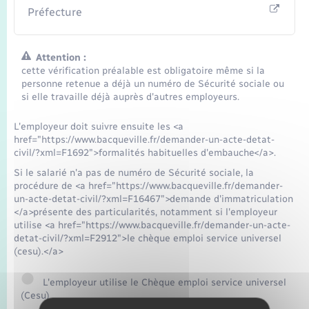
Préfecture
Attention :
cette vérification préalable est obligatoire même si la
personne retenue a déjà un numéro de Sécurité sociale ou
si elle travaille déjà auprès d'autres employeurs.
L'employeur doit suivre ensuite les <a
href="https://www.bacqueville.fr/demander-un-acte-detat-
civil/?xml=F1692">formalités habituelles d'embauche</a>.
Si le salarié n'a pas de numéro de Sécurité sociale, la
procédure de <a href="https://www.bacqueville.fr/demander-
un-acte-detat-civil/?xml=F16467">demande d'immatriculation
</a>présente des particularités, notamment si l'employeur
utilise <a href="https://www.bacqueville.fr/demander-un-acte-
detat-civil/?xml=F2912">le chèque emploi service universel
(cesu).</a>
L'employeur utilise le Chèque emploi service universel
(Cesu)