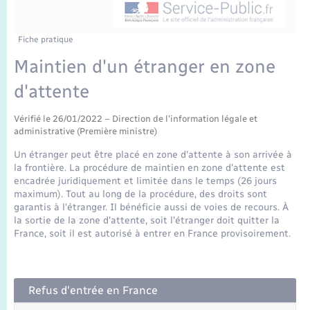
Enfants – Jeunes
Tourisme
Travaux - Autorisation d’occupation de l’espace
public
Transports scolaires
Mariage – PACS
Compétences
Etat-civil - Papiers - Citoyenneté
Fiche pratique
Maintien d'un étranger en zone
Parrainage civil
Plan interactif
Logement - Urbanisme
d'attente
Recensement
Présentation de la commune
Loisirs
Vérifié le 26/01/2022 – Direction de l'information légale et
administrative (Première ministre)
Publications
Un étranger peut être placé en zone d'attente à son arrivée à
Nouvel habitant
la frontière. La procédure de maintien en zone d'attente est
La Communauté de communes
encadrée juridiquement et limitée dans le temps (26 jours
maximum). Tout au long de la procédure, des droits sont
Numérique
garantis à l'étranger. Il bénéficie aussi de voies de recours. À
la sortie de la zone d'attente, soit l'étranger doit quitter la
France, soit il est autorisé à entrer en France provisoirement.
Organisation d’événement
Sécurité - Prévention
Refus d'entrée en France