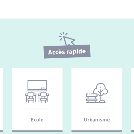
Etat-civil - Papiers -
Citoyenneté
Publications
Nouvel habitant
Accès rapide
Sécurité - Prévention
Voirie et espace public
Ecole
Urbanisme