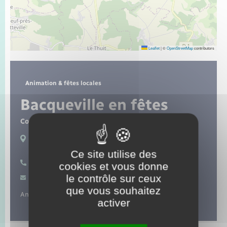
Seniors
Transports
Leaflet
|
©
OpenStreetMap
contributors
Voirie et espace public
Animation & fêtes locales
Bacqueville en fêtes
Contact :
M. Alain Levillain
Lieux de pratique :
Bacqueville
Ce site utilise des
07 63 40 88 14
cookies et vous donne
le contrôle sur ceux
Contacter par mail
que vous souhaitez
Animations de la commune.
activer