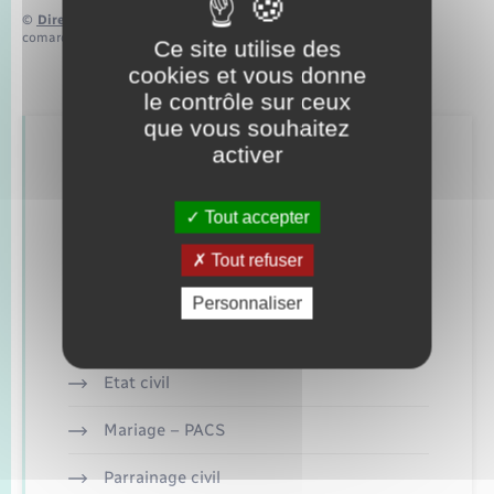
©
Direction de l’information légale et administrative
comarquage developpé par
baseo.io
Ce site utilise des
cookies et vous donne
le contrôle sur ceux
que vous souhaitez
activer
Retrouvez aussi
Tout accepter
Concessions funéraires
Tout refuser
Documents d’identité
Personnaliser
Elections et citoyenneté
Etat civil
Mariage – PACS
Parrainage civil