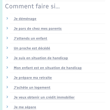
Enfants – Jeunes
Tourisme
Travaux - Autorisation d’occupation de l’espace
Comment faire si…
public
Transports scolaires
Mariage – PACS
Compétences
Etat-civil - Papiers - Citoyenneté
Je déménage
Parrainage civil
Plan interactif
Logement - Urbanisme
Je pars de chez mes parents
Recensement
Présentation de la commune
J'attends un enfant
Loisirs
Un proche est décédé
Publications
Nouvel habitant
Je suis en situation de handicap
La Communauté de communes
Mon enfant est en situation de handicap
Numérique
Je prépare ma retraite
Organisation d’événement
J'achète un logement
Sécurité - Prévention
Je veux obtenir un crédit immobilier
Je me sépare