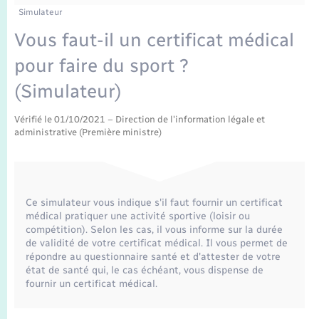
Enfants – Jeunes
Tourisme
Travaux - Autorisation d’occupation de l’espace
Simulateur
public
Transports scolaires
Vous faut-il un certificat médical
Mariage – PACS
Compétences
Etat-civil - Papiers - Citoyenneté
pour faire du sport ?
Parrainage civil
Plan interactif
Logement - Urbanisme
(Simulateur)
Recensement
Présentation de la commune
Vérifié le 01/10/2021 – Direction de l'information légale et
Loisirs
administrative (Première ministre)
Publications
Nouvel habitant
La Communauté de communes
Numérique
Ce simulateur vous indique s'il faut fournir un certificat
médical pratiquer une activité sportive (loisir ou
compétition). Selon les cas, il vous informe sur la durée
Organisation d’événement
de validité de votre certificat médical. Il vous permet de
répondre au questionnaire santé et d'attester de votre
état de santé qui, le cas échéant, vous dispense de
Sécurité - Prévention
fournir un certificat médical.