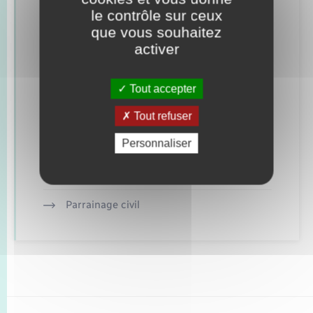
Retrouvez aussi
le contrôle sur ceux
que vous souhaitez
activer
Concessions funéraires
Documents d’identité
Tout accepter
Elections et citoyenneté
Tout refuser
Personnaliser
Etat civil
Mariage – PACS
Parrainage civil