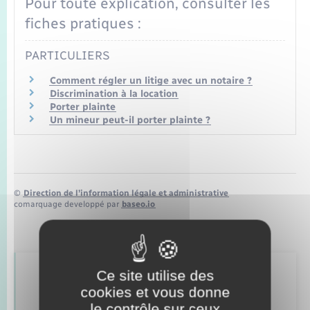
Pour toute explication, consulter les
Seniors
fiches pratiques :
Transports
PARTICULIERS
Comment régler un litige avec un notaire ?
Voirie et espace public
Discrimination à la location
Porter plainte
Un mineur peut-il porter plainte ?
©
Direction de l’information légale et administrative
comarquage developpé par
baseo.io
Ce site utilise des
Retrouvez aussi
cookies et vous donne
le contrôle sur ceux