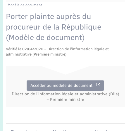
Enfants – Jeunes
Tourisme
Travaux - Autorisation d’occupation de l’espace
Modèle de document
public
Transports scolaires
Porter plainte auprès du
Mariage – PACS
Compétences
Etat-civil - Papiers - Citoyenneté
procureur de la République
Parrainage civil
Plan interactif
Logement - Urbanisme
(Modèle de document)
Recensement
Présentation de la commune
Vérifié le 02/04/2020 – Direction de l'information légale et
Loisirs
administrative (Première ministre)
Publications
Nouvel habitant
La Communauté de communes
Numérique
Accéder au modèle de document
Direction de l'information légale et administrative (Dila)
Organisation d’événement
– Première ministre
Sécurité - Prévention