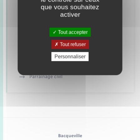
que vous souhaitez
Concessions funéraires
activer
Documents d’identité
Tout accepter
Elections et citoyenneté
Tout refuser
Etat civil
Personnaliser
Mariage – PACS
Parrainage civil
Bacqueville