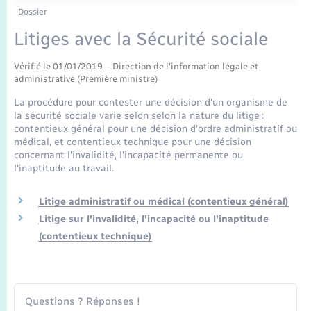
Enfants – Jeunes
Tourisme
Travaux - Autorisation d’occupation de l’espace
Dossier
public
Transports scolaires
Litiges avec la Sécurité sociale
Mariage – PACS
Compétences
Etat-civil - Papiers - Citoyenneté
Vérifié le 01/01/2019 – Direction de l'information légale et
Parrainage civil
Plan interactif
Logement - Urbanisme
administrative (Première ministre)
La procédure pour contester une décision d'un organisme de
Recensement
Présentation de la commune
la sécurité sociale varie selon selon la nature du litige :
Loisirs
contentieux général pour une décision d'ordre administratif ou
médical, et contentieux technique pour une décision
Publications
concernant l'invalidité, l'incapacité permanente ou
Nouvel habitant
l'inaptitude au travail.
La Communauté de communes
Numérique
Litige administratif ou médical (contentieux général)
Litige sur l'invalidité, l'incapacité ou l'inaptitude
Organisation d’événement
(contentieux technique)
Sécurité - Prévention
Questions ? Réponses !