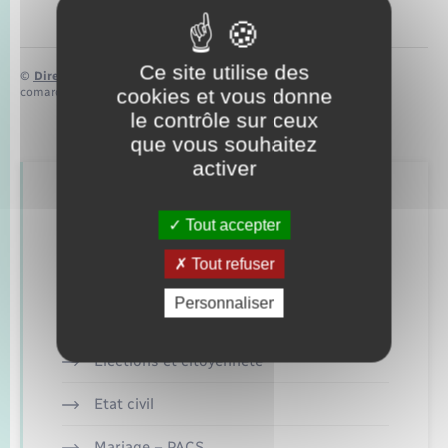
Ce site utilise des
©
Direction de l’information légale et administrative
cookies et vous donne
comarquage developpé par
baseo.io
le contrôle sur ceux
que vous souhaitez
activer
Retrouvez aussi
Tout accepter
Tout refuser
Concessions funéraires
Personnaliser
Documents d’identité
Elections et citoyenneté
Etat civil
Mariage – PACS