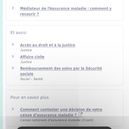
Seniors
Médiateur de l'Assurance maladie : comment y
recourir ?
Transports
Et aussi
Voirie et espace public
Accès au droit et à la justice
Justice
Affaire civile
Justice
Remboursement des soins par la Sécurité
sociale
Social – Santé
Pour en savoir plus
Comment contester une décision de votre
caisse d'assurance maladie ?
Caisse nationale d'assurance maladie (Cnam)