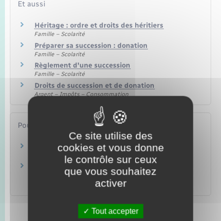
Et aussi
Héritage : ordre et droits des héritiers
Famille – Scolarité
Préparer sa succession : donation
Famille – Scolarité
Règlement d'une succession
Famille – Scolarité
Droits de succession et de donation
Argent – Impôts – Consommation
Pour en savoir plus
Ce site utilise des
cookies et vous donne
Transmettre mon patrimoine
Banque de France
le contrôle sur ceux
Portail des services en ligne des notaires de
que vous souhaitez
France
activer
Notaires de France
Tout accepter