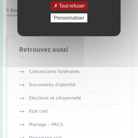
Tout refuser
©
Direction de l’information légale et administrative
comarquage developpé par
baseo.io
Personnaliser
Retrouvez aussi
Concessions funéraires
Documents d’identité
Elections et citoyenneté
Etat civil
Mariage – PACS
Parrainage civil