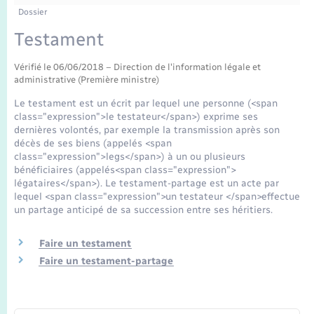
Enfants – Jeunes
Tourisme
Travaux - Autorisation d’occupation de l’espace
Dossier
public
Transports scolaires
Testament
Mariage – PACS
Compétences
Etat-civil - Papiers - Citoyenneté
Vérifié le 06/06/2018 – Direction de l'information légale et
Parrainage civil
Plan interactif
Logement - Urbanisme
administrative (Première ministre)
Le testament est un écrit par lequel une personne (<span
Recensement
Présentation de la commune
class="expression">le testateur</span>) exprime ses
Loisirs
dernières volontés, par exemple la transmission après son
décès de ses biens (appelés <span
Publications
class="expression">legs</span>) à un ou plusieurs
Nouvel habitant
bénéficiaires (appelés<span class="expression">
La Communauté de communes
légataires</span>). Le testament-partage est un acte par
lequel <span class="expression">un testateur </span>effectue
Numérique
un partage anticipé de sa succession entre ses héritiers.
Organisation d’événement
Faire un testament
Faire un testament-partage
Sécurité - Prévention