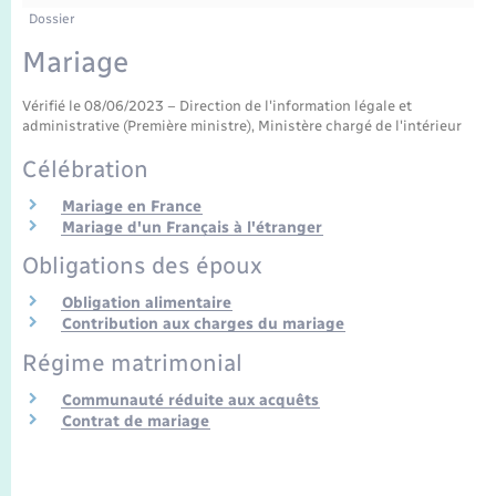
Enfants – Jeunes
Tourisme
Travaux - Autorisation d’occupation de l’espace
Dossier
public
Transports scolaires
Mariage
Mariage – PACS
Compétences
Etat-civil - Papiers - Citoyenneté
Vérifié le 08/06/2023 – Direction de l'information légale et
Parrainage civil
Plan interactif
Logement - Urbanisme
administrative (Première ministre), Ministère chargé de l'intérieur
Célébration
Recensement
Présentation de la commune
Loisirs
Mariage en France
Mariage d'un Français à l'étranger
Publications
Nouvel habitant
Obligations des époux
La Communauté de communes
Obligation alimentaire
Numérique
Contribution aux charges du mariage
Régime matrimonial
Organisation d’événement
Communauté réduite aux acquêts
Contrat de mariage
Sécurité - Prévention