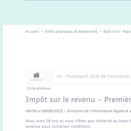
Travaux - Autorisation d’occupation
Enfants – Jeunes
de l’espace public
Recensement
Présentation de la commune
Accueil
Infos pratiques et démarches
Etat-civil - Pap
Loisirs
Organisation d’événement
Transports
Fiche pratique
Impôt sur le revenu – Premièr
Vérifié le 08/06/2023 – Direction de l'information légale et 
Vous avez 18 ans et vous n'êtes pas rattaché au foyer 
revenus sous certaines conditions.