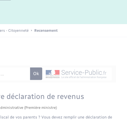
Etat-civil - Papiers -
Citoyenneté
Publications
iers - Citoyenneté
Recensement
Nouvel habitant
Sécurité - Prévention
Voirie et espace public
e déclaration de revenus
administrative (Première ministre)
fiscal de vos parents ? Vous devez remplir une déclaration de