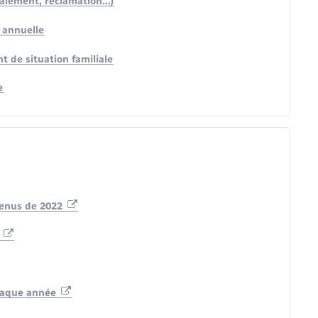
e paiement, réclamation…)
 annuelle
 de situation familiale
e
venus de 2022
n
 chaque année