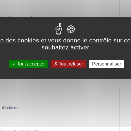
tion de revenus ?
ise des cookies et vous donne le contrôle sur 
r un couple en concubinage ?
souhaitez activer
 changement d'adresse ?
 sur les hauts revenus ?
Tout accepter
Tout refuser
Personnaliser
ôt ?
à déclarer