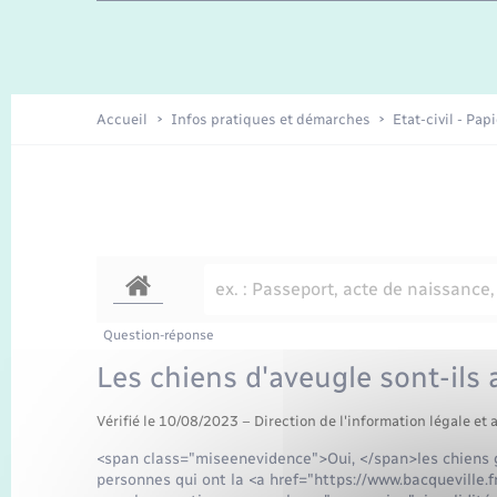
Travaux - Autorisation d’occupation
Enfants – Jeunes
de l’espace public
Recensement
Présentation de la commune
Accueil
Infos pratiques et démarches
Etat-civil - Pap
Loisirs
Organisation d’événement
Transports
Question-réponse
Les chiens d'aveugle sont-ils
Vérifié le 10/08/2023 – Direction de l'information légale et 
<span class="miseenevidence">Oui, </span>les chiens 
personnes qui ont la <a href="https://www.bacqueville