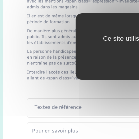
avec les mentions <span class="expression">invalidité
admis dans les magasins.
Il en est de même lorsque les chiens sont accompagnés
période de formation.
De manière plus générale, les chiens guides d'aveugle 
public. Ils sont admis aussi dans les transports et dans 
Ce site util
les établissements d'enseignement.
La personne handicapée qui demande à bénéficier d'un s
en raison de la présence de son chien guide d'aveugle 
n'entraîne pas de surcoût pour la personne handicapée q
Interdire l'accès des lieux ouverts au public aux chien
allant de <span class="valeur">68 €</span> à <span cl
Textes de référence
Pour en savoir plus