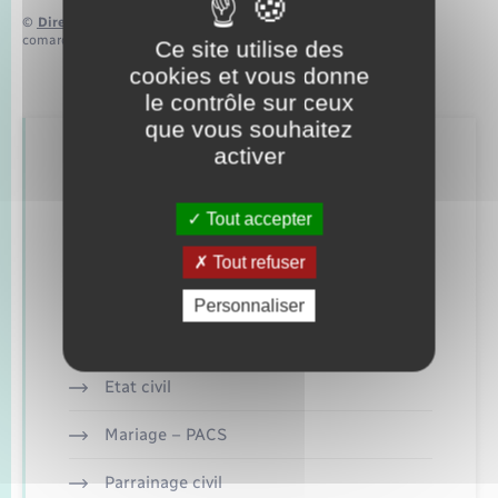
©
Direction de l’information légale et administrative
comarquage developpé par
baseo.io
Ce site utilise des
cookies et vous donne
le contrôle sur ceux
que vous souhaitez
activer
Retrouvez aussi
Tout accepter
Concessions funéraires
Tout refuser
Documents d’identité
Personnaliser
Elections et citoyenneté
Etat civil
Mariage – PACS
Parrainage civil