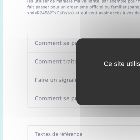
les utiliser de manière malveillante, par exemple pour 
fait passer pour un organisme officiel ou familier (ban
xml=R24582">Caf</a>) et qui veut avoir accès à vos don
Comment se passe le phishing ?
Comment traiter le message ?
Ce site util
Faire un signalement
Comment se protéger ?
Textes de référence