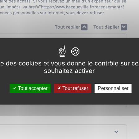
faire des achats. Si vous recevez un mail d'un expéditeur qui se
que, impôts, <a href="https://www.bacqueville.fr/recensement/?
nées personnelles sur internet, vous devez refuser.
Tout replier
Tout déplier
ise des cookies et vous donne le contrôle sur 
souhaitez activer
Tout accepter
Tout refuser
Personnaliser