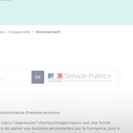
Etat-civil - Papiers -
Citoyenneté
Publications
iers - Citoyenneté
Recensement
Nouvel habitant
Sécurité - Prévention
Voirie et espace public
administrative (Première ministre)
n class="expression">hameçonnage</span> est une forme
e à récupérer vos données personnelles par la tromperie, puis à