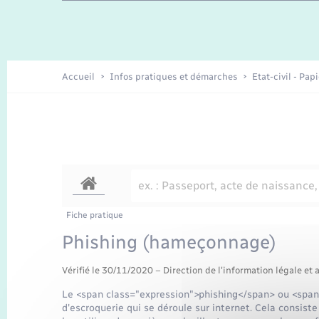
Travaux - Autorisation d’occupation
Enfants – Jeunes
de l’espace public
Recensement
Présentation de la commune
Accueil
Infos pratiques et démarches
Etat-civil - Pap
Loisirs
Organisation d’événement
Transports
Fiche pratique
Phishing (hameçonnage)
Vérifié le 30/11/2020 – Direction de l'information légale et 
Le <span class="expression">phishing</span> ou <spa
d'escroquerie qui se déroule sur internet. Cela consist