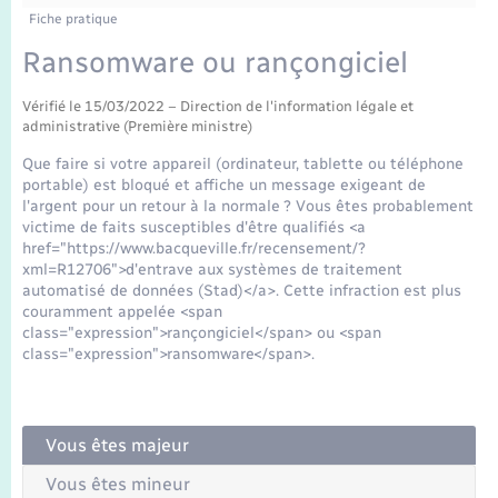
Enfants – Jeunes
Tourisme
Travaux - Autorisation d’occupation de l’espace
Fiche pratique
public
Transports scolaires
Ransomware ou rançongiciel
Mariage – PACS
Compétences
Etat-civil - Papiers - Citoyenneté
Vérifié le 15/03/2022 – Direction de l'information légale et
Parrainage civil
Plan interactif
Logement - Urbanisme
administrative (Première ministre)
Que faire si votre appareil (ordinateur, tablette ou téléphone
Recensement
Présentation de la commune
portable) est bloqué et affiche un message exigeant de
Loisirs
l'argent pour un retour à la normale ? Vous êtes probablement
victime de faits susceptibles d'être qualifiés <a
Publications
href="https://www.bacqueville.fr/recensement/?
Nouvel habitant
xml=R12706">d'entrave aux systèmes de traitement
La Communauté de communes
automatisé de données (Stad)</a>. Cette infraction est plus
couramment appelée <span
Numérique
class="expression">rançongiciel</span> ou <span
class="expression">ransomware</span>.
Organisation d’événement
Sécurité - Prévention
Vous êtes majeur
Vous êtes mineur