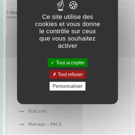
©
Direction de l’information légale et administrative
Ce site utilise des
comarquage developpé par
baseo.io
cookies et vous donne
le contrôle sur ceux
que vous souhaitez
activer
Retrouvez aussi
Tout accepter
Concessions funéraires
Tout refuser
Documents d’identité
Personnaliser
Elections et citoyenneté
Etat civil
Mariage – PACS