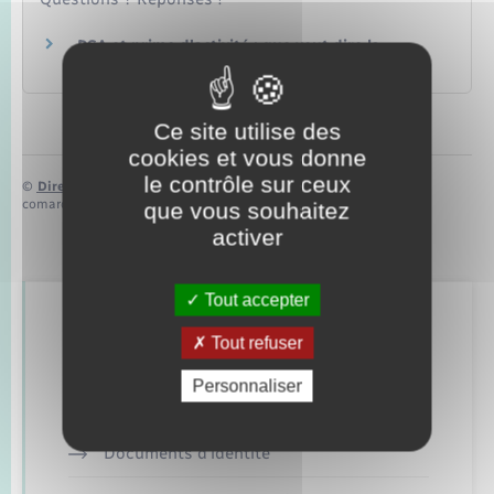
RSA et prime d'activité : que veut dire la
résidence stable et effective en France ?
Ce site utilise des
cookies et vous donne
le contrôle sur ceux
©
Direction de l’information légale et administrative
comarquage developpé par
baseo.io
que vous souhaitez
activer
Tout accepter
Retrouvez aussi
Tout refuser
Personnaliser
Concessions funéraires
Documents d’identité