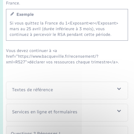
Seniors
France.
Exemple
Transports
Si vous quittez la France du 1<Exposant>er</Exposant>
mars au 25 avril (durée inférieure à 3 mois), vous
continuez à percevoir le RSA pendant cette période.
Voirie et espace public
Vous devez continuer à <a
href="https://www.bacqueville.fr/recensement/?
xml=R527">déclarer vos ressources chaque trimestre</a>.
Textes de référence
Services en ligne et formulaires
Questions ? Réponses !