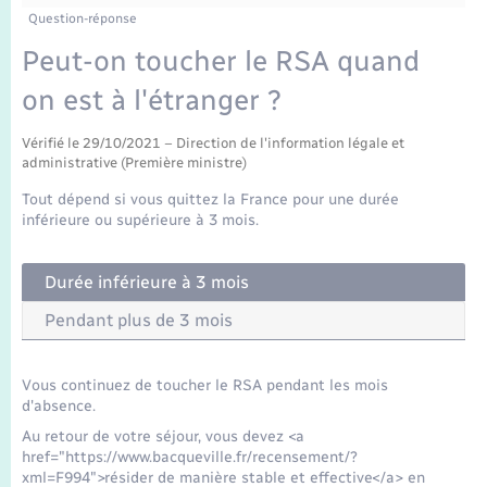
Enfants – Jeunes
Tourisme
Travaux - Autorisation d’occupation de l’espace
Question-réponse
public
Transports scolaires
Peut-on toucher le RSA quand
Mariage – PACS
Compétences
Etat-civil - Papiers - Citoyenneté
on est à l'étranger ?
Parrainage civil
Plan interactif
Logement - Urbanisme
Vérifié le 29/10/2021 – Direction de l'information légale et
administrative (Première ministre)
Recensement
Présentation de la commune
Loisirs
Tout dépend si vous quittez la France pour une durée
inférieure ou supérieure à 3 mois.
Publications
Nouvel habitant
Durée inférieure à 3 mois
La Communauté de communes
Numérique
Pendant plus de 3 mois
Organisation d’événement
Vous continuez de toucher le RSA pendant les mois
d'absence.
Sécurité - Prévention
Au retour de votre séjour, vous devez <a
href="https://www.bacqueville.fr/recensement/?
xml=F994">résider de manière stable et effective</a> en