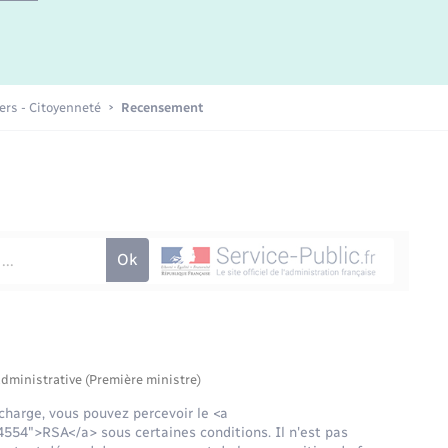
Etat-civil - Papiers -
Citoyenneté
Publications
iers - Citoyenneté
Recensement
Nouvel habitant
Sécurité - Prévention
Voirie et espace public
administrative (Première ministre)
charge, vous pouvez percevoir le <a
554">RSA</a> sous certaines conditions. Il n'est pas