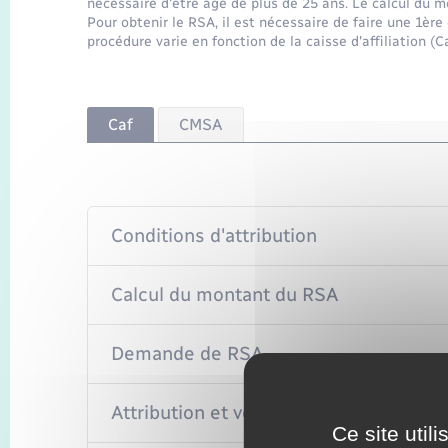
nécessaire d'être âgé de plus de 25 ans. Le calcul du 
Pour obtenir le RSA, il est nécessaire de faire une 1ère
procédure varie en fonction de la caisse d'affiliation (
Caf
CMSA
Conditions d'attribution
Calcul du montant du RSA
Demande de RSA
Attribution et versement
Ce site util