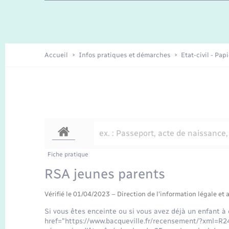
Travaux - Autorisation d’occupation
Enfants – Jeunes
de l’espace public
Recensement
Présentation de la commune
Accueil
Infos pratiques et démarches
Etat-civil - Pap
Loisirs
Organisation d’événement
Transports
Fiche pratique
RSA jeunes parents
Vérifié le 01/04/2023 – Direction de l'information légale et 
Si vous êtes enceinte ou si vous avez déjà un enfant à 
href="https://www.bacqueville.fr/recensement/?xml=R24