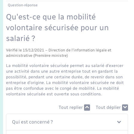
Enfants – Jeunes
Tourisme
Travaux - Autorisation d’occupation de l’espace
Question-réponse
public
Transports scolaires
Qu'est-ce que la mobilité
Mariage – PACS
Compétences
Etat-civil - Papiers - Citoyenneté
volontaire sécurisée pour un
Parrainage civil
Plan interactif
Logement - Urbanisme
salarié ?
Recensement
Présentation de la commune
Vérifié le 15/12/2021 – Direction de l'information légale et
Loisirs
administrative (Première ministre)
Publications
La mobilité volontaire sécurisée permet au salarié d'exercer
Nouvel habitant
une activité dans une autre entreprise tout en gardant la
possibilité, pendant une certaine durée, de revenir dans son
La Communauté de communes
entreprise d'origine. La mobilité volontaire sécurisée ne doit
Numérique
pas être confondue avec le congé de mobilité. La mobilité
volontaire sécurisée est ouverte sous conditions.
Organisation d’événement
Tout replier
Tout déplier
Sécurité - Prévention
Qui est concerné ?