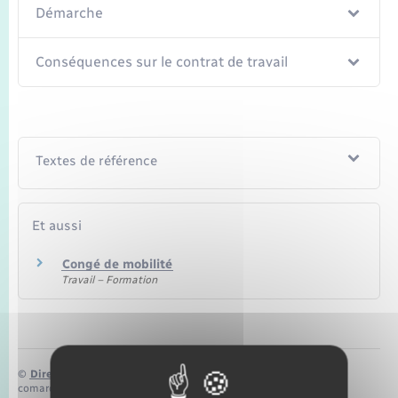
Seniors
Démarche
Transports
Conséquences sur le contrat de travail
Voirie et espace public
Textes de référence
Et aussi
Congé de mobilité
Travail – Formation
©
Direction de l’information légale et administrative
comarquage developpé par
baseo.io