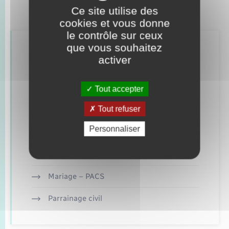
Ce site utilise des
cookies et vous donne
le contrôle sur ceux
que vous souhaitez
Retrouvez aussi
activer
Concessions funéraires
Tout accepter
Tout refuser
Documents d’identité
Personnaliser
Elections et citoyenneté
Etat civil
Mariage – PACS
Parrainage civil